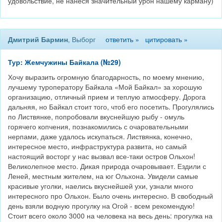
удовольствие, не нанеся значительный урон нашему карману)
Дмитрий Бармин
, Выборг
ответить »
цитировать »
Тур: Жемчужины Байкала (№29)
Хочу выразить огромную благодарность, по моему мнению,
лучшему туроператору Байкала «Мой Байкал» за хорошую
организацию, отличный прием и теплую атмосферу. Дорога
дальняя, но Байкал стоит того, чтоб его посетить. Прогулялись
по Листвянке, попробовали вкуснейшую рыбу - омуль
горячего копчения, познакомились с очаровательными
нерпами, даже удалось искупаться. Листвянка, конечно,
интересное место, инфраструктура развита, но самый
настоящий восторг у нас вызвал все-таки остров Ольхон!
Великолепное место. Дикая природа очаровывает. Ездили с
Леней, местным жителем, на юг Ольхона. Увидели самые
красивые уголки, наелись вкуснейшей ухи, узнали много
интересного про Ольхон. Было очень интересно. В свободный
день взяли водную прогулку на Огой - всем рекомендую!
Стоит всего около 3000 на человека на весь день: прогулка на