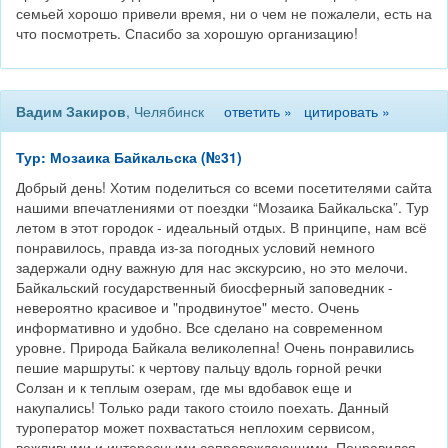
семьей хорошо привели время, ни о чем не пожалели, есть на
что посмотреть. Спасибо за хорошую организацию!
Вадим Закиров
, Челябинск
ответить »
цитировать »
Тур: Мозаика Байкальска (№31)
Добрый день! Хотим поделиться со всеми посетителями сайта
нашими впечатлениями от поездки “Мозаика Байкальска”. Тур
летом в этот городок - идеальный отдых. В принципе, нам всё
понравилось, правда из-за погодных условий немного
задержали одну важную для нас экскурсию, но это мелочи.
Байкальский государственный биосферный заповедник -
невероятно красивое и "продвинутое" место. Очень
информативно и удобно. Все сделано на современном
уровне. Природа Байкала великолепна! Очень понравились
пешие маршруты: к чертову пальцу вдоль горной речки
Солзан и к теплым озерам, где мы вдобавок еще и
накупались! Только ради такого стоило поехать. Данный
туроператор может похвастаться неплохим сервисом,
вежливыми и интересными сопровождающими. Понравился