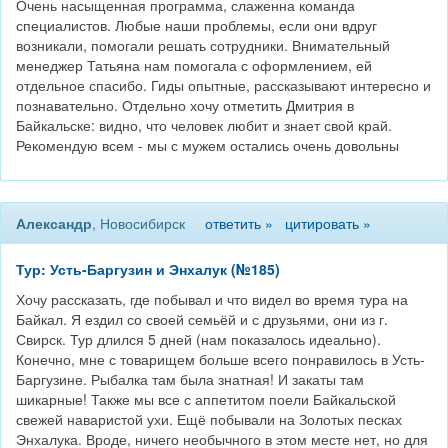
Очень насыщенная программа, слаженна команда
специалистов. Любые наши проблемы, если они вдруг
возникали, помогали решать сотрудники. Внимательный
менеджер Татьяна нам помогала с оформлением, ей
отдельное спасибо. Гиды опытные, рассказывают интересно и
познавательно. Отдельно хочу отметить Дмитрия в
Байкальске: видно, что человек любит и знает свой край.
Рекомендую всем - мы с мужем остались очень довольны
Александр
, Новосибирск
ответить »
цитировать »
Тур: Усть-Баргузин и Энхалук (№185)
Хочу рассказать, где побывал и что видел во время тура на
Байкал. Я ездил со своей семьёй и с друзьями, они из г.
Свирск. Тур длился 5 дней (нам показалось идеально).
Конечно, мне с товарищем больше всего понравилось в Усть-
Баргузине. Рыбалка там была знатная! И закаты там
шикарные! Также мы все с аппетитом поели Байкальской
свежей наваристой ухи. Ещё побывали на Золотых песках
Энхалука. Вроде, ничего необычного в этом месте нет, но для