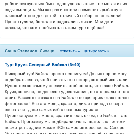
ребятишек купаться было одно удовольствие - не могли их из
воды вытащить. Мы как раз и хотели совместить рыбалку и
пляжный отдых для детей - отличный выбор, не пожалели!
Просто гуляли, болтали и радовались жизни. Мои дети
сказали, что хотят побывать в таком туре ещё раз!
Саша Степанов
, Липецк
ответить »
цитировать »
Тур: Круиз Северный Байкал (№40)
Шикарный тур! Байкал просто неописуем! До сих пор не могу
подобрать слова, чтоб описать тот восторг, который испытали!
Нужно только самому съездить, чтоб понять, что такое Байкал.
Круиз, конечно, не дешевое удовольствие, но это реально того
стоит. Рассветы и закаты на Байкале не зря привлекают толпы
фотографов! Вся эта мощь, красота, дикая природа севера
впечатляет даже самых избалованных туристов.
Путешествуем мы много, сравнить есть с чем, но Байкал - это
Байкал. Программу мы подбирали очень тщательно - хотели
посмотреть одним махом ВСЕ самое интересное на Севере.
Эта программа нам показалась исчерпывающей и при этом