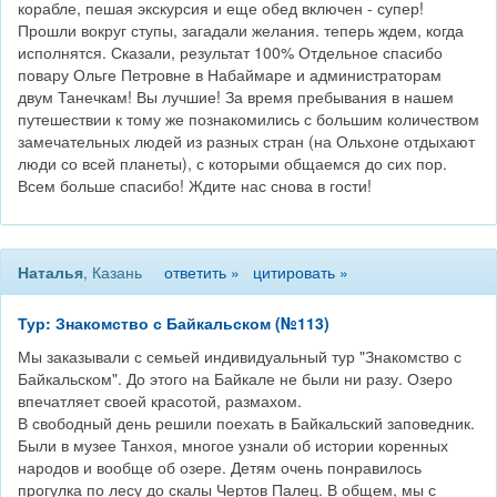
корабле, пешая экскурсия и еще обед включен - супер!
Прошли вокруг ступы, загадали желания. теперь ждем, когда
исполнятся. Сказали, результат 100% Отдельное спасибо
повару Ольге Петровне в Набаймаре и администраторам
двум Танечкам! Вы лучшие! За время пребывания в нашем
путешествии к тому же познакомились с большим количеством
замечательных людей из разных стран (на Ольхоне отдыхают
люди со всей планеты), с которыми общаемся до сих пор.
Всем больше спасибо! Ждите нас снова в гости!
Наталья
, Казань
ответить »
цитировать »
Тур: Знакомство с Байкальском (№113)
Мы заказывали с семьей индивидуальный тур "Знакомство с
Байкальском". До этого на Байкале не были ни разу. Озеро
впечатляет своей красотой, размахом.
В свободный день решили поехать в Байкальский заповедник.
Были в музее Танхоя, многое узнали об истории коренных
народов и вообще об озере. Детям очень понравилось
прогулка по лесу до скалы Чертов Палец. В общем, мы с