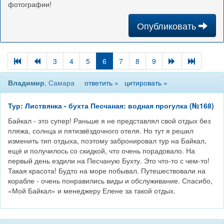
фотографии!
Опубликовать
3
4
5
6
7
8
9
Владимир
, Самара
ответить »
цитировать »
Тур: Листвянка - бухта Песчаная: водная прогулка (№168)
Байкал - это супер! Раньше я не представлял свой отдых без
пляжа, солнца и пятизвёздочного отеля. Но тут я решил
изменить тип отдыха, поэтому забронировал тур на Байкал,
ещё и получилось со скидкой, что очень порадовало. На
первый день ездили на Песчаную Бухту. Это что-то с чем-то!
Такая красота! Будто на море побывал. Путешествовали на
корабле - очень понравились виды и обслуживание. Спасибо,
«Мой Байкал» и менеджеру Елене за такой отдых.