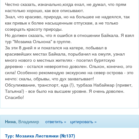
Честно сказать, изначально,когда ехал, не думал, что прям
настолько хорошо, как все описывают.
Знал, что красиво, природа, но на большее не надеялся, так
как привык к более насыщенным отпускам, а не только
созерцать красоту природы.
Но должен сказать, что я ошибся в отношении Байкала. Я взял
тур "Мозаика Ольхона" в группе.
За эти 8 дней я и покатался на катере, побывал в
красивейших местах Байкала, порыбачил на омуля, узнал
много нового о местных жителях - посетил бурятскую
деревню - остался невероятно доволен. Ольхон, конечно, это
сила! Особенно рекомендую экскурсию на север острова - это
нечто: скалы, обрывы, что дух захватывает!
Обсулижвание, транспорт, еда (!), турбаза Набаймар (привет,
Татьяна!) - все было на высшем уровне. Я очень доволен.
Спасибо!
Нина
, Владимир
ответить »
цитировать »
Тур: Мозаика Листвянки (№137)