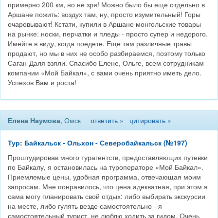
примерно 200 км, но не зря! Можно было бы еще отдельно в
Аршане пожить: воздух там, ну, просто изумительный! Горы
очаровывают! Кстати, купили в Аршане монгольские товары
на рынке: носки, перчатки и пледы - просто супер и недорого.
Имейте в виду, когда поедете. Еще там различные травы
продают, но мы в них не особо разбираемся, поэтому только
Саган-Даля взяли. Спасибо Елене, Ольге, всем сотрудникам
компании «Мой Байкал», с вами очень приятно иметь дело.
Успехов Вам и роста!
Елена Наумова
, Омск
ответить »
цитировать »
Тур: Байкальск - Ольхон - Северобайкальск (№197)
Проштудировав много турагентств, предоставляющих путевки
по Байкалу, я остановилась на туроператоре «Мой Байкал».
Приемлемые цены, удобная программа, отвечающая моим
запросам. Мне понравилось, что цена адекватная, при этом я
сама могу планировать свой отдых: либо выбирать экскурсии
на месте, либо гулять везде самостоятельно - я
самостоятельный турист, не люблю ходить за гидом. Очень