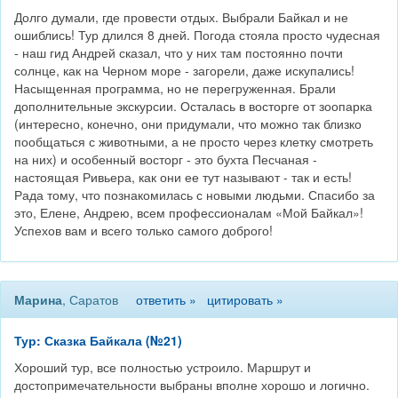
Долго думали, где провести отдых. Выбрали Байкал и не
ошиблись! Тур длился 8 дней. Погода стояла просто чудесная
- наш гид Андрей сказал, что у них там постоянно почти
солнце, как на Черном море - загорели, даже искупались!
Насыщенная программа, но не перегруженная. Брали
дополнительные экскурсии. Осталась в восторге от зоопарка
(интересно, конечно, они придумали, что можно так близко
пообщаться с животными, а не просто через клетку смотреть
на них) и особенный восторг - это бухта Песчаная -
настоящая Ривьера, как они ее тут называют - так и есть!
Рада тому, что познакомилась с новыми людьми. Спасибо за
это, Елене, Андрею, всем профессионалам «Мой Байкал»!
Успехов вам и всего только самого доброго!
Марина
, Саратов
ответить »
цитировать »
Тур: Сказка Байкала (№21)
Хороший тур, все полностью устроило. Маршрут и
достопримечательности выбраны вполне хорошо и логично.