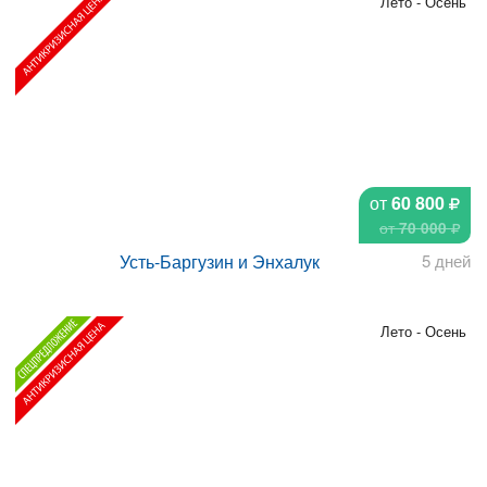
Лето - Осень
от
60 800
от
70 000
Усть-Баргузин и Энхалук
5 дней
Лето - Осень