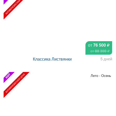
от
76 500
от
88 300
Классика Листвянки
5 дней
Лето - Осень