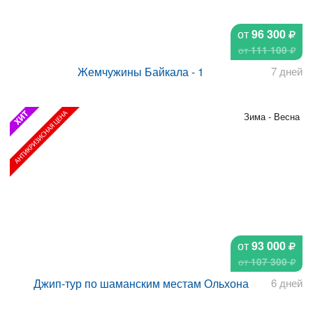
от
96 300
от
111 100
Жемчужины Байкала - 1
7 дней
Зима - Весна
от
93 000
от
107 300
Джип-тур по шаманским местам Ольхона
6 дней