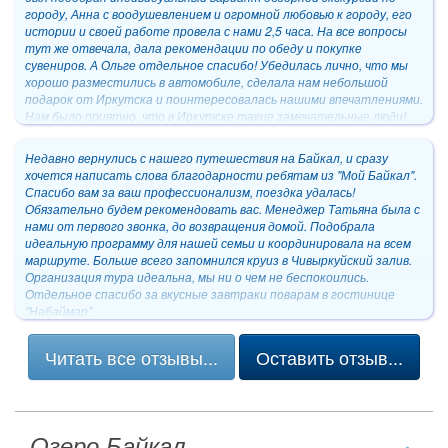
городу, Анна с воодушевлением и огромной любовью к городу, его
истории и своей работе провела с нами 2,5 часа. На все вопросы
тут же отвечала, дала рекомендации по обеду и покупке
сувениров. А Ольге отдельное спасибо! Убедилась лично, что мы
хорошо разместились в автомобиле, сделала нам небольшой
подарок от Иркутска и поинтересовалась нашими впечатлениями.
Нам было приятно, что в Иркутске такие замечательные люди!
Рекомендую всем!
Недавно вернулись с нашего путешествия на Байкал, и сразу
хочется написать слова благодарности ребятам из "Мой Байкал".
Спасибо вам за ваш профессионализм, поездка удалась!
Обязательно будем рекомендовать вас. Менеджер Татьяна была с
нами от первого звонка, до возвращения домой. Подобрала
идеальную программу для нашей семьи и координировала на всем
маршруте. Больше всего запомнился круиз в Чивыркуйский залив.
Организация тура идеальна, мы ни о чем не беспокоились.
Отдельное спасибо за вкусные завтраки поварам в гостинице
"Набаймар".
Природа на Байкале заслуживает еще большего восторга - такая
красивая и такая разная! Небо чистое и очень голубое. Мы
Читать все отзывы...
Оставить отзыв...
приедем на Байкал еще раз, привезем наших друзей. Как сказали
нам на Ольхоне, "кто был на Ольхоне, тот приедет сюда еще не
один раз".
Озеро Байкал