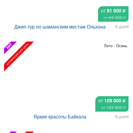
от
81 600
от
94 000
Джип-тур по шаманским местам Ольхона
6 дней
Лето - Осень
от
109 000
от
125 800
Яркие красоты Байкала
6 дней