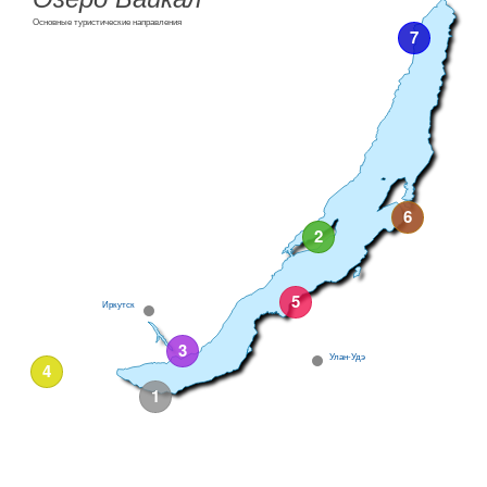
Основные туристические направления
7
6
2
5
Иркутск
3
Улан-Удэ
4
1