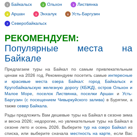
Байкальск
Ольхон
Листвянка
1
2
3
Аршан
Энхалук
Усть-Баргузин
4
5
6
Северобайкальск
7
РЕКОМЕНДУЕМ:
Популярные места на
Байкале
Предлагаем туры на Байкал по самым привлекательным
ценам на 2026 год. Рекомендуем посетить самые
интересные
и красивые места озера Байкал
:
город Байкальск
и
Кругобайкальскую железную дорогу (КБЖД)
,
остров Ольхон и
Малое Море
,
поселок Листвянка
,
поселки Аршан
и
Усть-
Баргузин (с посещением Чивыркуйского залива)
в Бурятии, а
также
север Байкала
.
Рады предложить Вам дешевые туры на Байкал в сезоне зима
и весна 2026; недорогие, но увлекательные туры на Байкал в
сезоне лето и осень 2026. Выберите
тур на озеро Байкал
из
списка, или выберите сначала
местность на карте
, если Вас