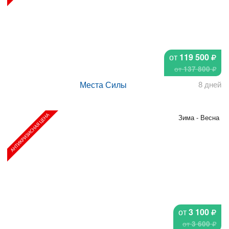
от
119 500
от
137 800
Места Силы
8 дней
Зима - Весна
от
3 100
от
3 600