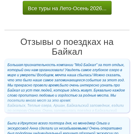
Все туры на Лето-Осень 2026...
Отзывы о поездках на
Байкал
Большая признательность компании "Мой Байкал" за тот отдых,
который они нам организовали! Увидеть самое глубокое озеро в
мире и умереть! Вообщем, мечта наша сбылась! Можно сказать,
что это было наше самое запоминающееся событие за этот год.
Мы прекрасно провели время,было очень интересно узнать про
Байкал из уст тех людей, которые здесь живут. Буквально каждое
слово пропитано любовью и гордостью за родные места. Мы
посетили много мест за это время:
Байкальск, Теплые озера, Аршан, Байкальский заповедник, ездили
по острову Ольхон. Очень запомнилась поездка в Байкальский
заповедник и на мыс Хобой на острове Ольхон. Хотелось бы лично
поблагодарить каждого, кто был причастен к организации
Были в Иркутске всего полтора дня, но менеджер Ольга и
нашего отпуска. Спасибо Вам еще раз! Вы подарили нам сказку.
экскурсовод Анна сделали их незабываемыми! Очень оперативно
был подобран индивидуальный вариант обзорной экскурсии по