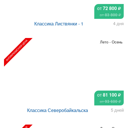
от
72 800
от
83 800
Классика Листвянки - 1
4 дня
Лето - Осень
от
81 100
от
93 600
Классика Северобайкальска
5 дней