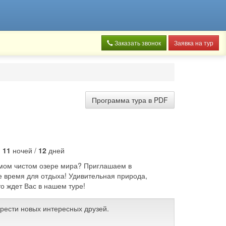
Заказать звонок
Заявка на тур
Программа тура в PDF
:
11
ночей /
12
дней
амом чистом озере мира? Приглашаем в
е время для отдыха! Удивительная природа,
то ждет Вас в нашем туре!
брести новых интересных друзей.