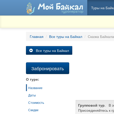
Туры на Байк
Главная
Все туры на Байкал
Сказка Байкала
Все туры на Байкал
Забронировать
О туре:
Название
Даты
Стоимость
Групповой тур
. В э
Присоединяйтесь к г
Скидки