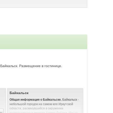
д Байкальск. Размещение в гостинице.
Байкальск
Байкальск -
Общая информация о Байкальске.
небольшой городок на самом юге Иркутской
области, раскинувшийся в окружении
..
величественных вершин Хамар-Дабана. Место