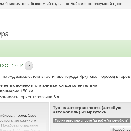
им близким незабываемый отдых на Байкале по разумной цене.
ура
2 из 10
?
, на ж/д вокзале, или в гостинице города Иркутска. Переезд в горо
ие не включено и оплачивается дополнительно
: примерно 150 км
ельность
: ориентировочно 3 ч.
Тур на автотранспорте (автобус/
автомобиль) из Иркутска
сибирский город. Своё
 острога, заложенного
Тур на автотранспорте (автобус/автомобиль)
а Похабова по заданию
Подробнее.
6 июля 1661 года. Место