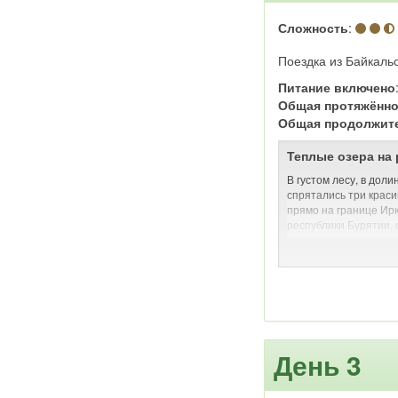
Сложность
:
Поездка из Байкальс
Питание включено
Общая протяжённо
Общая продолжит
Теплые озера на
В густом лесу, в дол
спрятались три краси
прямо на границе Ирк
республики Бурятии, 
Карьерские озера. Од
просто Теплые озера
оправдывает, вода зд
Байкале: летом прогр
плотный лес вокруг з
самым создаются иде
купания. Кроме того,
лежаки, работают каф
День 3
катамаранов и водная
У каждого озера есть