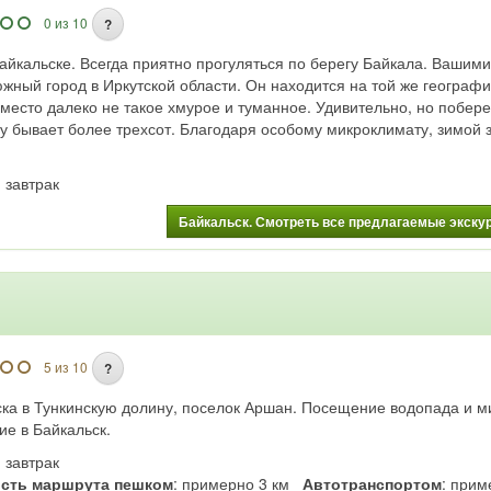
 Сказка. Они не связаны с
ода по составу разная.
0 из 10
?
естности можно совершить
аться на холмы, откуда
йкальске. Всегда приятно прогуляться по берегу Байкала. Вашими 
нно прекрасный вид.
южный город в Иркутской области. Он находится на той же географ
 озера в любой сезон
 место далеко не такое хмурое и туманное. Удивительно, но побе
ыбаков, ведь в них полно
ду бывает более трехсот. Благодаря особому микроклимату, зимой з
е подходит для купания и
топкие и торфянистые, а
ет зимой полностью,
: завтрак
живет, зато рядом с ним
снейшая гора «Шапка
Байкальск. Смотреть все предлагаемые экскурс
впечатляет своей
пирамиды.
ю являются реликтовые
тся по пути на озера.
олько большая, что нужно
тобы обхватить дерево. На
е покидает ощущение
, на территории
5 из 10
?
ослик, а по Изумрудному
родные лебеди.
ска в Тункинскую долину, поселок Аршан. Посещение водопада и м
е в Байкальск.
 пешая экскурсия (на природе)
д без рюкзака
: завтрак
сть маршрута пешком
: примерно 3 км
Автотранспортом
: при