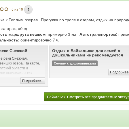
5 из 10
?
ка к Теплым озерам. Прогулка по тропе к озерам, отдых на природ
: завтрак, обед
сть маршрута пешком
: примерно 3 км
Автотранспортом
: при
ельность
: ориентировочно 7 ч.
 реке Снежной
Отдых в Байкальске для семей с
дошкольниками не рекомендуется
ине реки Снежная,
вейших озера. На карте,
Семьям с дошкольниками
утской области и
Подробнее.
они обозначены как
нако, все их называют
Подробнее...
. Название себя полостью
есь намного теплее, чем в
евается до +30 градусов, а
Байкальск. Смотреть все предлагаемые экскурс
ащищает от ветра, тем
альные условия для
 на месте оборудован пирс,
е, действуют прокат
 горка.
 свое название: