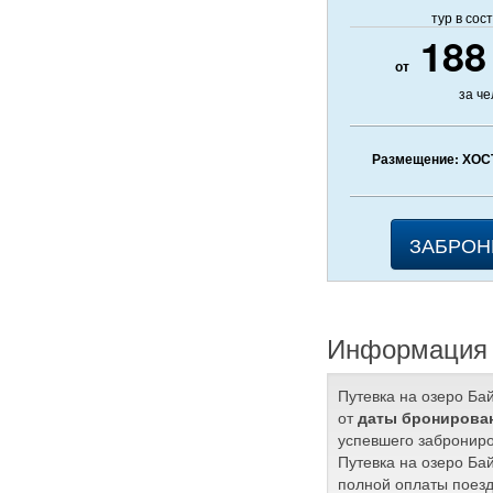
тур в сос
188
от
за ч
Размещение: ХОС
ЗАБРОН
Информация 
Путевка на озеро Ба
от
даты бронирован
успевшего заброниро
Путевка на озеро Ба
полной оплаты поезд