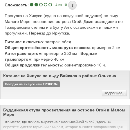
Сезон катания на коньках в Курме открывается первым.
Сложность
:
4 из 10
?
Хайкинг: пеший поход без рюкзака
Прогулка на Хивусе (судно на воздушной подушке) по льду
Малого Моря, посещение острова Огой. Джип-экспедиция по
Тажеранским степям и в бухту Ая с остановками и пешими
прогулками. Переезд до Иркутска.
Питание включено
: завтрак, обед
Общая протяжённость маршрута пешком
: примерно 2 км
Автотранспортом
: примерно 350 км
Водным
транспортом
: примерно 40 км
Общая продолжительность
: ориентировочно 10 ч.
Катание на Хивусе по льду Байкала в районе Ольхона
Поездка на Хивусе или ТРЭКОЛе
Подробнее...
Буддийская ступа просветления на острове Огой в Малом
Море
Это место, где любовь выражена с необычайной силой, здесь Вы
обретёте чувство гармонии с миром, которое вызовет завораживающая