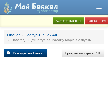
Toggl
navig
Заказать звонок
Заявка на тур
Главная
Все туры на Байкал
Новогодний джип-тур по Малому Морю с Хивусом
Все туры на Байкал
Программа тура в PDF