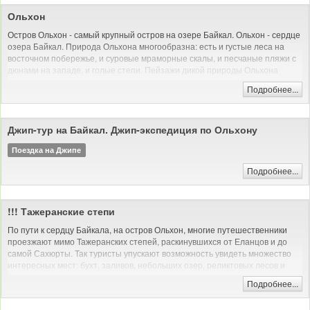
генерал-губернаторства. В пожаре 1879 года был сильно разрушен.
Ольхон
Город отнесён к историческим поселениям России: исторический центр
Остров Ольхон - самый крупный остров на озере Байкал. Ольхон - сердце
Иркутска внесён в предварительный список Всемирного наследия
озера Байкал. Природа Ольхона многообразна: есть и густые леса на
ЮНЕСКО.
восточном побережье, и суровые мраморные скалы, и песчаные пляжи с
дюнами на западе, и голые степи. Пейзажи дикой природы Ольхона
красивы и величественны - недаром он ежегодно привлекает тысячи
Подробнее...
туристов со всего мира - остров Ольхон ждет и Вас.
Джип-тур на Байкал. Джип-экспедиция по Ольхону
Поездка на Джипе
Подробнее...
!!! Тажеранские степи
По пути к сердцу Байкала, на остров Ольхон, многие путешественники
проезжают мимо Тажеранских степей, раскинувшихся от Еланцов и до
самой Сахюрты. Так туристы упускают возможность увидеть множество
интересных мест: бухт, заливов, небольших озер, реликтовых лесов и
скальных останцев.
Подробнее...
Тажеранская степь очень богата на живописные места. С западной части
ее окружает Приморский хребет, а с восточной – воды озера Байкал. В