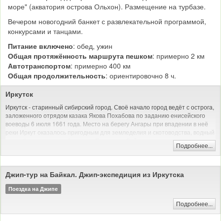
море" (акватория острова Ольхон). Размещение на турбазе.
Вечером новогодний банкет с развлекательной программой,
конкурсами и танцами.
Питание включено
: обед, ужин
Общая протяжённость маршрута пешком
: примерно 2 км
Автотранспортом
: примерно 400 км
Общая продолжительность
: ориентировочно 8 ч.
Иркутск
Иркутск - старинный сибирский город. Своё начало город ведёт с острога,
заложенного отрядом казака Якова Похабова по заданию енисейского
воеводы 6 июля 1661 года. Место на берегу Ангары при впадении в неё
реки Иркут оказалось пригодным для земледелия и скотоводства, водный
путь обеспечивал сообщение с Енисеем и Байкалом.
Подробнее...
В день закладки острога Похабов докладывал: «Тут место самое лучшее,
угожее для пашен, и скотинный выпуск, и сенные покосы, и рыбные ловли
— все близко; а опроче того места острогу ставить негде: места степные и
Джип-тур на Байкал. Джип-экспедиция из Иркутска
неугожие».
Поездка на Джипе
До Октябрьской революции Иркутск был купеческим городом, долгое
время процветавшим на российско-китайской торговле, а позднее на
Подробнее...
золотопромышленности; местом политической ссылки. С 1803 года
являлся центром Сибирского, с 1822 по 1884 год — Восточно-Сибирского