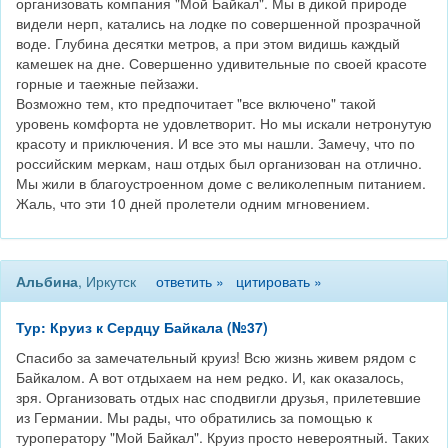
организовать компания "Мой Байкал". Мы в дикой природе
видели нерп, катались на лодке по совершенной прозрачной
воде. Глубина десятки метров, а при этом видишь каждый
камешек на дне. Совершенно удивительные по своей красоте
горные и таежные пейзажи.
Возможно тем, кто предпочитает "все включено" такой
уровень комфорта не удовлетворит. Но мы искали нетронутую
красоту и приключения. И все это мы нашли. Замечу, что по
российским меркам, наш отдых был организован на отлично.
Мы жили в благоустроенном доме с великолепным питанием.
Жаль, что эти 10 дней пролетели одним мгновением.
Альбина
, Иркутск
ответить »
цитировать »
Тур: Круиз к Сердцу Байкала (№37)
Спасибо за замечательный круиз! Всю жизнь живем рядом с
Байкалом. А вот отдыхаем на нем редко. И, как оказалось,
зря. Организовать отдых нас сподвигли друзья, прилетевшие
из Германии. Мы рады, что обратились за помощью к
туроператору "Мой Байкал". Круиз просто невероятный. Таких