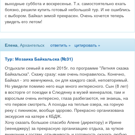
выходные суббота и воскресенье. Т.к. самостоятельно ехать
боязно, решили купить готовый небольшой тур. И не ошиблись
с выбором. Байкал зимой прекрасен. Очень хочется теперь
увидеть его летом!
Елена
, Архангельск
ответить »
цитировать »
Тур: Мозаика Байкальска (№31)
Отдыхали семьей в июле 2015г. по программе "Летняя сказка
Байкальска". Скажу сразу: нам очень понравилось. Конечно,
Байкал - это жемчужина, он для каждого свой, неповторимый.
Но увидели помимо него еще много интересного. Сын (8 лет)
в восторге от поездки в Слюдянку в музей минералов, там и
взрослым очень интересно, глаза разбегаются, не знаешь, на
что первое смотреть. А походы на теплые озера, на горную
реку с пикником, вообще здорово. Прекрасно организована
экскурсия на катере к КБДЖ.
Хочу сказать большое спасибо Алене (директору) и Ирине
(менеджеру) за прекрасную организацию отдыха, за чуткое
внимание к гостям, отзывчивость и готовность оказать любую