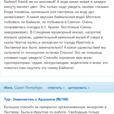
Байкал! Какой же он красивый! А вода какая живая и каждую
минуту меняет цвет. Это только надо увидеть своими глазами.
Когда плывешь, купаешься или смотришь на воду дух
захватывает. А какая вкусная байкальская вода! Мечтала
побывать на Байкале, но побывала в Саянах. Очень
понравилась поездка в п. Аршан. Восточные Саяны
завораживают. В Слюдянке мраморный вокзал, напротив
вокзала церковь, удивительный каменный музей.И озера и
скала Чертов палец и экскурсии по городу Иркутску и
Листвянки все было замечательно! А какое удовольствие мы
получили от посещения острова Ольхон! Это не опишешь
словами надо увидеть! Спасибо огромное вам всем:
туроператорам, гидам, экскурсоводам, водителям и всем, кто
помогал нам ощутить эту сказку Байкала!
Инга
, Санкт-Петербург
ответить »
цитировать »
Тур: Знакомство с Аршаном (№106)
Большое спасибо за прекрасно организованную экскурсию в
Листвяку. Были в Иркутске по работе. Свободные только