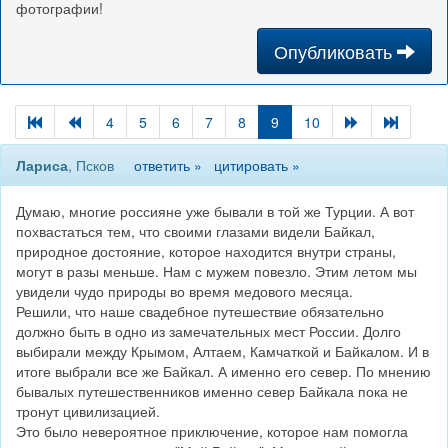
фотографии!
Опубликовать
4
5
6
7
8
9
10
Лариса
, Псков
ответить »
цитировать »
Думаю, многие россияне уже бывали в той же Турции. А вот
похвастаться тем, что своими глазами видели Байкал,
природное достояние, которое находится внутри страны,
могут в разы меньше. Нам с мужем повезло. Этим летом мы
увидели чудо природы во время медового месяца.
Решили, что наше свадебное путешествие обязательно
должно быть в одно из замечательных мест России. Долго
выбирали между Крымом, Алтаем, Камчаткой и Байкалом. И в
итоге выбрали все же Байкал. А именно его север. По мнению
бывалых путешественников именно север Байкала пока не
тронут цивилизацией.
Это было невероятное приключение, которое нам помогла