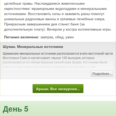
целебные травы. Наслаждаемся живописными
окрестностями: мраморными водопадами и минеральными
источниками. Восстановить силы и заживить раны помогут
уникальные радоновые ванны и грязевые лечебные озера.
Прекрасным завершением дня станет баня (за
дополнительную плату). Вечером у костра коллективные игры.
Питание включено
: завтрак, обед, ужин
Шумак. Минеральные источники
Шумакские минеральные источники располагаются в юго-восточной части
Восточных Саян и насчитывают свыше 100 выходов, которые
располагаются по обоим берегам горной реки Шумак. Источники были
известны местному населению с незапамятных времен, о чем
свидетельствуют многочисленные надписи сделанные когда-то на камнях
Подробнее...
на тибетском и древнемонгольских языках, дающие информацию о
целебных свойствах родника и о правилах приема воды с точки зрения
тибетской и монгольской медицины.О чудодейственной силе Шумака
Аршан. Все экскурсии...
свидетельствуют не только легенды, но и многочисленные дары духам
Шумака в даровницах — монеты, ножи, зажигалки и т.д., которые есть
почти у каждого источника.
День 5
Трекинг: пеший поход с рюкзаком