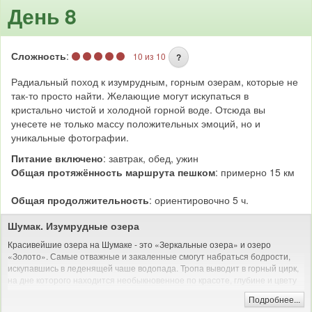
День 8
Сложность
:
10 из 10
?
Радиальный поход к изумрудным, горным озерам, которые не
так-то просто найти. Желающие могут искупаться в
кристально чистой и холодной горной воде. Отсюда вы
унесете не только массу положительных эмоций, но и
уникальные фотографии.
Питание включено
: завтрак, обед, ужин
Общая протяжённость маршрута пешком
: примерно 15 км
Общая продолжительность
: ориентировочно 5 ч.
Шумак. Изумрудные озера
Красивейшие озера на Шумаке - это «Зеркальные озера» и озеро
«Золото». Самые отважные и закаленные смогут набраться бодрости,
искупавшись в леденящей чаше водопада. Тропа выводит в горный цирк,
на дне которого находится необыкновенное по красоте, глубине и цвету
высокогорное озеро.
Подробнее...