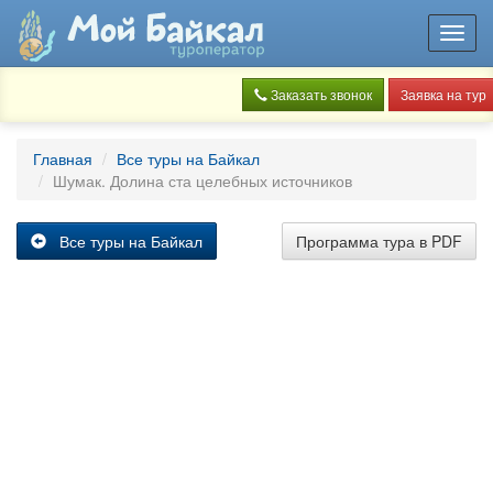
Toggl
navig
Заказать звонок
Заявка на тур
Главная
Все туры на Байкал
Шумак. Долина ста целебных источников
Все туры на Байкал
Программа тура в PDF