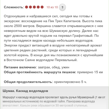
Сложность
:
10 из 10
?
Отдохнувшие и набравшиеся сил, сегодня мы готовы к
экскурсии: восхождение на Пик Трех Капитанов. Высота пика
около 2500 метров. Вершина славится открывающимся с нее
невероятным видом на всю Шумакскую долину. Далее нас
ждет довольно крутой подъем на перевал Графитовый. По
пути насладимся видом каскада небольших водопадов.
Энергии придаст витающий в воздухе неповторимый аромат
цветения редких растений, среди которых и легендарный
золотой корень. В конце дня мы познакомимся с крупнейшим
в Восточном Саяне водопадом Перевальный.
Питание включено
: завтрак, обед, ужин
Общая протяжённость маршрута пешком
: примерно 15 км
Общая продолжительность
: ориентировочно 5 ч.
Шумак. Каскад водопадов
Маршрут к каскаду водопадов пролегает вдоль ручья Мраморный (1 км от
минеральных источников) по кедровой тайге. Панорама водопада
впечатляет. Каньон pеки обрывается 30-метpовой ступенью,