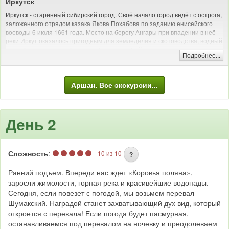
Иркутск
Иркутск - старинный сибирский город. Своё начало город ведёт с острога,
заложенного отрядом казака Якова Похабова по заданию енисейского
воеводы 6 июля 1661 года. Место на берегу Ангары при впадении в неё
реки Иркут оказалось пригодным для земледелия и скотоводства, водный
путь обеспечивал сообщение с Енисеем и Байкалом.
Подробнее...
В день закладки острога Похабов докладывал: «Тут место самое лучшее,
угожее для пашен, и скотинный выпуск, и сенные покосы, и рыбные ловли
— все близко; а опроче того места острогу ставить негде: места степные и
Аршан. Все экскурсии...
неугожие».
До Октябрьской революции Иркутск был купеческим городом, долгое
время процветавшим на российско-китайской торговле, а позднее на
День 2
золотопромышленности; местом политической ссылки. С 1803 года
являлся центром Сибирского, с 1822 по 1884 год — Восточно-Сибирского
генерал-губернаторства. В пожаре 1879 года был сильно разрушен.
Город отнесён к историческим поселениям России: исторический центр
Сложность
:
10 из 10
?
Иркутска внесён в предварительный список Всемирного наследия
ЮНЕСКО.
Ранний подъем. Впереди нас ждет «Коровья поляна»,
заросли жимолости, горная река и красивейшие водопады.
Сегодня, если повезет с погодой, мы возьмем перевал
Шумакский. Наградой станет захватывающий дух вид, который
откроется с перевала! Если погода будет пасмурная,
останавливаемся под перевалом на ночевку и преодолеваем