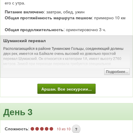
его с утра.
Питание включено
: завтрак, обед, ужин
Общая протяжённость маршрута пешком
: примерно 10 км
Общая продолжительность
: ориентировочно 3 ч.
Шумакский перевал
Располагающийся в районе Тункинские Гольцы, соединяющий долины
двух рек, имеется на Байкале очень высокий но довольно простой
перевал Шумакский. Он относится к категории 1А, имеет высоту 2760
метров. Зимой при переходе перевала требуется специальное
снаряжение, однако летом путь не доставит столько трудностей. Через
Подробнее...
перевал идет простой конно-пеший маршрут к Шумакским источникам из
Тункинской Долины. По началу, дорога под перевал идет правым берегом,
менее чем через полтора часа — переходит на левый. Дальнейшие
Аршан. Все экскурсии...
движение будет идти по травянистому плато и склоном выходит,
собственно, на перевал. Продолжительность подъема на приток
приближается к двум часам.
День 3
Трекинг: пеший поход с рюкзаком
Сложность
:
10 из 10
?