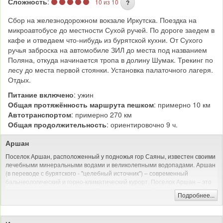
Сложность
:
10 из 10
?
Сбор на железнодорожном вокзале Иркутска. Поездка на
микроавтобусе до местности Сухой ручей. По дороге заедем в
кафе и отведаем что-нибудь из бурятской кухни. От Сухого
ручья заброска на автомобиле ЗИЛ до места под названием
Поляна, откуда начинается тропа в долину Шумак. Трекинг по
лесу до места первой стоянки. Установка палаточного лагеря.
Отдых.
Питание включено
: ужин
Общая протяжённость маршрута пешком
: примерно 10 км
Автотранспортом
: примерно 270 км
Общая продолжительность
: ориентировочно 9 ч.
Аршан
Поселок Аршан, расположенный у подножья гор Саяны, известен своими
лечебными минеральными водами и великолепными водопадами. Аршан
(в переводе с бурятского - "целебный источник") – современный
бальнеологический и горно-климатический курорт. Поселок Аршан – это
роскошная природа предгорий Саян, чистый горный воздух, сосновый
Подробнее...
лес и прозрачная вода реки Кынгырга.