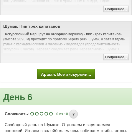
закручиваясь по часовой стрелке в мраморном колодце, падает,
расходясь веером в мощный водный поток. Благодаря работе воды стены
Подробнее...
каньона разбежались в стороны, образуя глубокую чашу на дне ущелья.
Этот каскад водопадов по праву считается одним из живописнейших мест
в этой части Восточных Саян.
Шумак. Пик трех капитанов
Трекинг: пеший поход с рюкзаком
Экскурсионный маршрут на обзорную вершину - пик «Трех капитанов»
(высота 2390 м) проходит по правому берегу реки Шумак, а затем вдоль
ручья с каскадом сливов и маленьких водопадов (продолжительность
экскурсии 5 часов). Перевал соединяет реки Перевальную и Шумак. С
перевала открывается красивый вид на вершины Тункинских гольцов.
Подробнее...
Трекинг: пеший поход с рюкзаком
Аршан. Все экскурсии...
День 6
Сложность
:
0 из 10
?
Свободный день на Шумаке. Отдыхаем и заряжаемся
энергией. Играем в волейбол, гуляем, собираем грибы, ягоды,