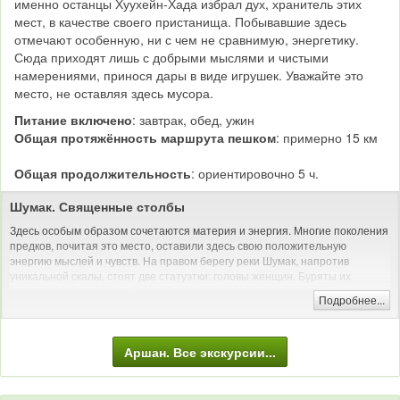
именно останцы Хуухейн-Хада избрал дух, хранитель этих
мест, в качестве своего пристанища. Побывавшие здесь
отмечают особенную, ни с чем не сравнимую, энергетику.
Сюда приходят лишь с добрыми мыслями и чистыми
намерениями, принося дары в виде игрушек. Уважайте это
место, не оставляя здесь мусора.
Питание включено
: завтрак, обед, ужин
Общая протяжённость маршрута пешком
: примерно 15 км
Общая продолжительность
: ориентировочно 5 ч.
Шумак. Священные столбы
Здесь особым образом сочетаются материя и энергия. Многие поколения
предков, почитая это место, оставили здесь свою положительную
энергию мыслей и чувств. На правом берегу реки Шумак, напротив
уникальной скалы, стоят две статуэтки: головы женщин. Буряты их
называют «божками». «Божки» увешаны простыми, серебряными и
Подробнее...
золотыми украшениями.
Трекинг: пеший поход с рюкзаком
Аршан. Все экскурсии...