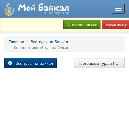
Toggl
navig
Заказать звонок
Заявка на тур
Главная
Все туры на Байкал
Корпоративный тур на Ольхон
Все туры на Байкал
Программа тура в PDF