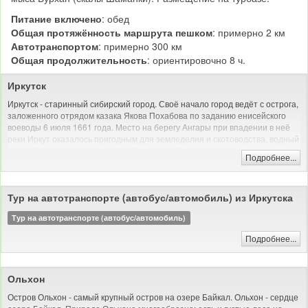
Питание включено
: обед
Общая протяжённость маршрута пешком
: примерно 2 км
Автотранспортом
: примерно 300 км
Общая продолжительность
: ориентировочно 8 ч.
Иркутск
Иркутск - старинный сибирский город. Своё начало город ведёт с острога,
заложенного отрядом казака Якова Похабова по заданию енисейского
воеводы 6 июля 1661 года. Место на берегу Ангары при впадении в неё
реки Иркут оказалось пригодным для земледелия и скотоводства, водный
путь обеспечивал сообщение с Енисеем и Байкалом.
Подробнее...
В день закладки острога Похабов докладывал: «Тут место самое лучшее,
угожее для пашен, и скотинный выпуск, и сенные покосы, и рыбные ловли
— все близко; а опроче того места острогу ставить негде: места степные и
Тур на автотранспорте (автобус/автомобиль) из Иркутска
неугожие».
Тур на автотранспорте (автобус/автомобиль)
До Октябрьской революции Иркутск был купеческим городом, долгое
время процветавшим на российско-китайской торговле, а позднее на
Подробнее...
золотопромышленности; местом политической ссылки. С 1803 года
являлся центром Сибирского, с 1822 по 1884 год — Восточно-Сибирского
генерал-губернаторства. В пожаре 1879 года был сильно разрушен.
Ольхон
Город отнесён к историческим поселениям России: исторический центр
Остров Ольхон - самый крупный остров на озере Байкал. Ольхон - сердце
Иркутска внесён в предварительный список Всемирного наследия