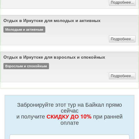
Подробнее...
бурятского народа.
Знакомство с национальной культурой
Этническая шоу-программа
Национальная кухня
Кулинарный мастер-класс
Отдых в Иркутске для молодых и активных
Этнический мастер-класс
Тимбилдинг
Молодым и активным
Подробнее...
Отдых в Иркутске для взрослых и спокойных
Взрослым и спокойным
Подробнее...
Забронируйте этот тур на Байкал прямо
сейчас
и получите
при ранней
СКИДКУ ДО 10%
оплате