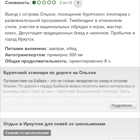
Сложность
:
2 из 10
?
Выезд с острова Ольхон, посещение бурятского этнопарка с
развлекательной программой. Тимбилдинг в этническом
стиле, участие в национальных обрядах и играх, мастер-
класс. Дегустация традиционных блюд и напитков. Прибытие в
город Иркутск.
Питание включено
: завтрак, обед
Автотранспортом
: примерно 300 км
Общая продолжительность
: ориентировочно 8 ч.
Бурятский этнопарк по дороге на Ольхон
Путешествие на Байкал – это не только экскурсии по озеру и острову
Ольхон. По дороге к сердцу Байкала можно посетить много интересных и
красивых мест. Одно из них – бурятский фольклорный этнопарк. Здесь
можно выбрать программу по своему вкусу от короткой ознакомительной
на 20-30 минут, до развернутой на 1,5 часа.
Подробнее...
Этнопарк расположен в живописной местности. Здесь можно
познакомиться с бурятской культурой, попробовать национальную кухню.
Изучить традиционный быт и уклад местных жителей, посмотреть, как
Отдых в Иркутске для семей со школьниками
раньше жили в юртах обычные бурятские семьи. Также в этнопарке
представлена красивая резная юрта, выполненная из ценных древесных
Семьям со школьниками
пород. Уникальная в своем роде юрта представляет культуру и ценности