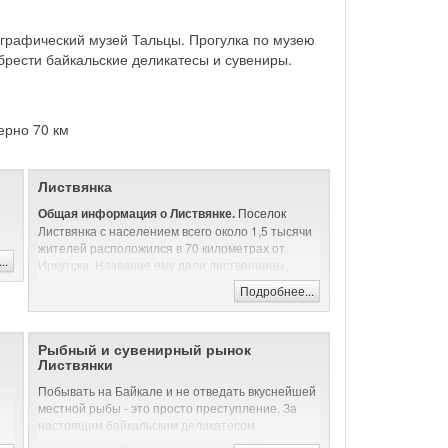
тнографический музей Тальцы. Прогулка по музею
брести байкальские деликатесы и сувениры.
мерно 70 км
Листвянка
Поселок
Общая информация о Листвянке.
Листвянка с населением всего около 1,5 тысячи
жителей расположился в 70 километрах от
..
Иркутска. Название ему дали лиственницы,
которые растут здесь в большом количестве. В
Подробнее...
конце XIX века Антон Павлович Чехов был
очарован красотой этих мест, сравнивая
поселение с Ялтой. Сегодня Листвянка
Рыбный и сувенирный рынок
считается одним из самых посещаемых мест на
Листвянки
побережье озера Байкал.
Побывать на Байкале и не отведать вкуснейшей
Кому интересно отдыхать в Листвянке?
местной рыбы - это просто преступление. За
Листвянка будет интересна туристам,
настоящим байкальским деликатесом
уважающим комфортный отдых. Вас ждет
отправляйтесь на рыбный рынок Листвянки.
развитая инфраструктура, отели любого уровня