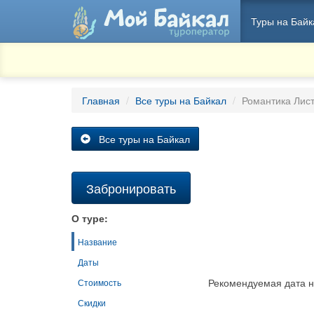
Туры на Байк
Главная
Все туры на Байкал
Романтика Лис
Все туры на Байкал
Забронировать
О туре:
Название
Даты
Рекомендуемая дата н
Стоимость
Скидки