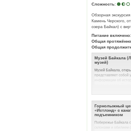
Сложность
:
Обзорная экскурсия
Камень Черского, о
озера Байкал) с ви
Питание включено
Общая протяжённо
Общая продолжит
Музей Байкала (
музей)
Музей Байкала, откры
представляет собой 
информации об истор
природе озера. Перв
относятся к далекому
время была основана
РАН. И вот уже более
регулярно пополняе
Горнолыжный це
«Истлэнд» с кан
материалами, связан
подъемником
Байкала, а также с п
живущих здесь народ
Побережье Байкала с
склонами и обилием с
Сотрудники музея п