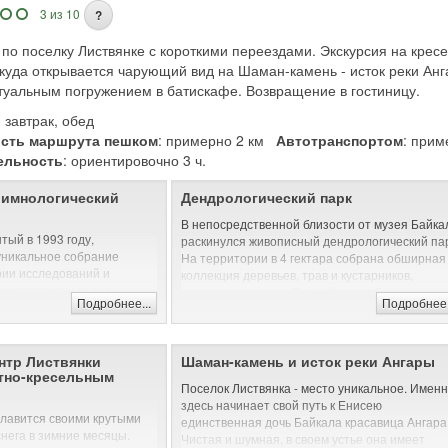
празднуют здесь Масленицу, день Ивана
3 из 10
?
Купала, бурятский Новый год.
 по поселку Листвянке с короткими переездами. Экскурсия на кре
Автомобильная и/или пешая экскурсия (музеи
ткуда открывается чарующий вид на Шаман-камень - исток реки Ан
Автомобильная и/или пешая экскурсия (на пр
ртуальным погружением в батискафе. Возвращение в гостиницу.
: завтрак, обед
сть маршрута пешком
: примерно 2 км
Автотранспортом
: при
ельность
: ориентировочно 3 ч.
Лимнологический
Дендрологический парк
В непосредственной близости от музея Байка
тый в 1993 году,
раскинулся живописный дендрологический пар
уникальное собрание
На территории в 4 гектара собрана обширная
ии исследований и
коллекция деревьев, трав и кустарников,
ые экспонаты музея
произрастающих в Прибайкалье. Для
Подробнее...
Подробнее.
 1925 году: именно в это
передвижения по территории дендропарка
 Байкальская экспедиция
сооружены специальные деревянные дорожки
 90 лет коллекция
поручнями, приподнятые над землей, имеютс
тся различными
нтр Листвянки
Шаман-камень и исток реки Ангары
смотровые площадки и беседки для лекций. Э
атно-кресельным
ными с флорой и фауной
удобно для посетителей и не вредит редким
Поселок Листвянка - место уникальное. Имен
редметами культуры
растениям.
здесь начинает свой путь к Енисею
ов.
лавится своими крутыми
единственная дочь Байкала красавица Ангара
Автомобильная и/или пешая экскурсия (на пр
нега в зимние месяцы.
ринимают деятельное
Чистая и шумная, в своем устье она имеет