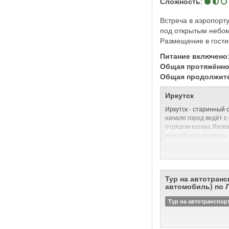
Сложность
:
Встреча в аэропорту
под открытым небом
Размещение в гости
Питание включено
Общая протяжённо
Общая продолжит
Иркутск
Иркутск - старинный 
начало город ведёт с
отрядом казака Яков
енисейского воеводы 
на берегу Ангары при
оказалось пригодным
скотоводства, водный
сообщение с Енисеем
Тур на автотранс
В день закладки остр
автомобиль) по 
«Тут место самое луч
скотинный выпуск, и 
Тур на автотранспор
ловли — все близко; а
ставить негде: места