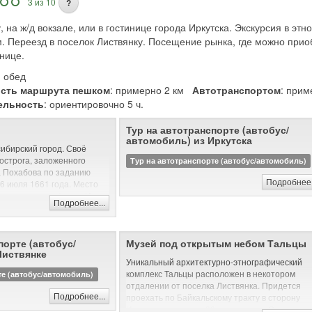
3 из 10
?
, на ж/д вокзале, или в гостинице города Иркутска. Экскурсия в э
. Переезд в поселок Листвянку. Посещение рынка, где можно прио
нице.
: обед
сть маршрута пешком
: примерно 2 км
Автотранспортом
: при
ельность
: ориентировочно 5 ч.
Тур на автотранспорте (автобус/
автомобиль) из Иркутска
сибирский город. Своё
 острога, заложенного
Тур на автотранспорте (автобус/автомобиль)
а Похабова по заданию
Подробнее.
6 июля 1661 года. Место
 впадении в неё реки Иркут
Подробнее...
 для земледелия и
 путь обеспечивал
 и Байкалом.
порте (автобус/
Музей под открытым небом Тальцы
ога Похабов докладывал:
Листвянке
шее, угожее для пашен, и
Уникальный архитектурно-этнографический
сенные покосы, и рыбные
комплекс Тальцы расположен в некотором
те (автобус/автомобиль)
 опроче того места острогу
отдалении от поселка Листвянка. Придется
Подробнее...
 степные и неугожие».
проехать по Байкальскому тракту в сторону
Иркутска примерно 20 километров. Однако