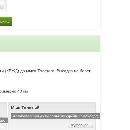
величественные вершины Хамар-Дабана.
..
в
Обзорная экскурсия
ии...
т в
 а
ул
а
ги (КБЖД) до мыса Толстого. Высадка на берег,
и
примерно 40 км
ироде)
Мыс Толстый
Автомобильная и/или пешая экскурсия (на природе)
кают
Подробнее...
..