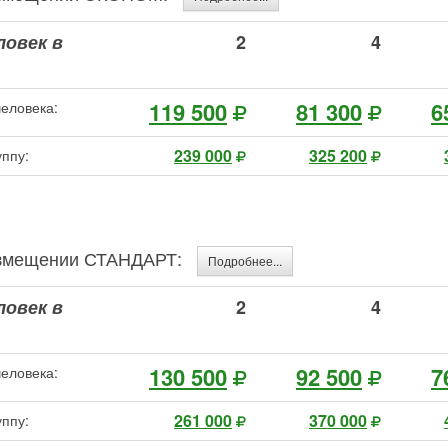
ловек в
2
4
119 500
81 300
6
человека:
239 000
325 200
уппу:
размещении СТАНДАРТ:
Подробнее...
ловек в
2
4
130 500
92 500
7
человека:
261 000
370 000
уппу: