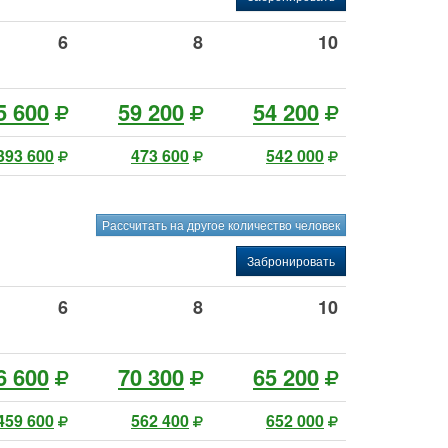
6
8
10
5 600
59 200
54 200
393 600
473 600
542 000
Рассчитать на другое количество человек
Забронировать
6
8
10
6 600
70 300
65 200
459 600
562 400
652 000