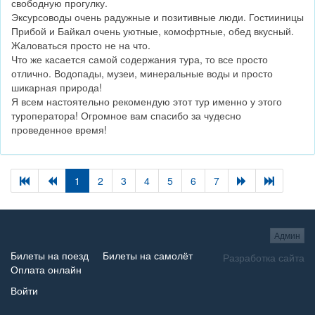
свободную прогулку.
Эксурсоводы очень радужные и позитивные люди. Гостииницы
Прибой и Байкал очень уютные, комофртные, обед вкусный.
Жаловаться просто не на что.
Что же касается самой содержания тура, то все просто
отлично. Водопады, музеи, минеральные воды и просто
шикарная природа!
Я всем настоятельно рекомендую этот тур именно у этого
туроператора! Огромное вам спасибо за чудесно
проведенное время!
1
2
3
4
5
6
7
Админ
Билеты на поезд
Билеты на самолёт
Разработка сайта
Оплата онлайн
Войти