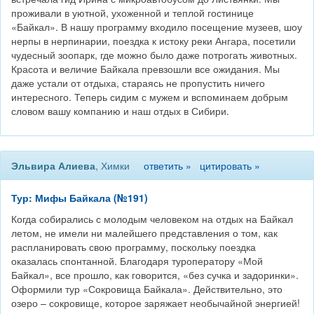
проживали в уютной, ухоженной и теплой гостинице
«Байкал». В нашу программу входило посещение музеев, шоу
нерпы в нерпинарии, поездка к истоку реки Ангара, посетили
чудесный зоопарк, где можно было даже потрогать животных.
Красота и величие Байкала превзошли все ожидания. Мы
даже устали от отдыха, стараясь не пропустить ничего
интересного. Теперь сидим с мужем и вспоминаем добрым
словом вашу компанию и наш отдых в Сибири.
Эльвира Алиева
, Химки
ответить »
цитировать »
Тур: Мифы Байкала (№191)
Когда собирались с молодым человеком на отдых на Байкал
летом, не имели ни малейшего представления о том, как
распланировать свою программу, поскольку поездка
оказалась спонтанной. Благодаря туроператору «Мой
Байкал», все прошло, как говорится, «без сучка и задоринки».
Оформили тур «Сокровища Байкала». Действительно, это
озеро – сокровище, которое заряжает необычайной энергией!