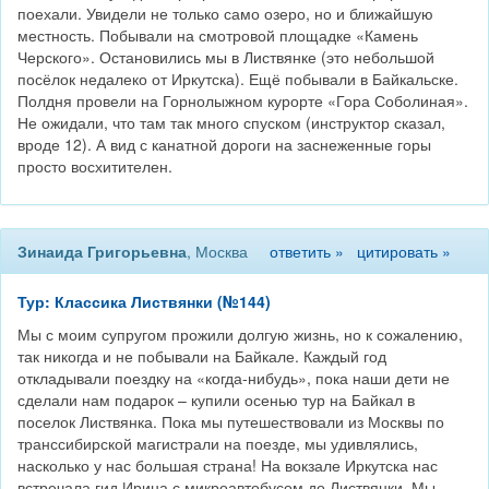
поехали. Увидели не только само озеро, но и ближайшую
местность. Побывали на смотровой площадке «Камень
Черского». Остановились мы в Листвянке (это небольшой
посёлок недалеко от Иркутска). Ещё побывали в Байкальске.
Полдня провели на Горнолыжном курорте «Гора Соболиная».
Не ожидали, что там так много спуском (инструктор сказал,
вроде 12). А вид с канатной дороги на заснеженные горы
просто восхитителен.
Зинаида Григорьевна
, Москва
ответить »
цитировать »
Тур: Классика Листвянки (№144)
Мы с моим супругом прожили долгую жизнь, но к сожалению,
так никогда и не побывали на Байкале. Каждый год
откладывали поездку на «когда-нибудь», пока наши дети не
сделали нам подарок – купили осенью тур на Байкал в
поселок Листвянка. Пока мы путешествовали из Москвы по
транссибирской магистрали на поезде, мы удивлялись,
насколько у нас большая страна! На вокзале Иркутска нас
встречала гид Ирина с микроавтобусом до Листвянки. Мы