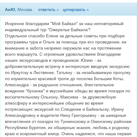
АиЮ
, Москва
ответить »
цитировать »
Искренне благодарим "Мой Байкал" за наш неповторимый
индивидуальный тур "Ожерелье Байкала"!
Отдельное спасибо Елене за дельные советы при подборе
программы тура и Ольге за помощь при его проведении, ее
внимание и забота незримо окружали нас на протяжении
всего маршрута. С огромным удовольствием благодарим
наших экскурсоводов и проводников: Юлию - за
доброжелательную встречу и интересную вводную экскурсию
по Иркутску и Листвянке, Татьяну - за незабываемую прогулку
по изумительно красивой тропе до поселка Большие Коты,
Александра - за радушное отношение, блистательное
вождение "буханки" и вкуснейшие обеды во время поездок по
восхитительному Ольхону, Максима - за дружелюбную
атмосферу и интереснейшее общение во время
потрясающих экскурсий по Слюдянке и Байкальску, Ирину
Александровну и водителя Нину Григорьевну - за шикарные
впечатления от поездок по Тункинскому и Окинскому районам
Республики Бурятия, их обширные знания, любовь к родному
краю и искрометный юмор. Очень надеемся, что наша первая