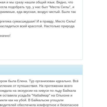
тная и мы сразу нашли общий язык. Видно, что
огла подобрать тур, у нас был "Места Силы", и
риимные, еда вкусная, воздух чистый. Было так
ргетика сумасшедшая! И в правду, Место Силы!
 насладиться всей красотой. Настолько природа
значно!
ером была Елена. Тур организован идеально. Всё
атление от путешествия. На протяжении всего
ождала на экскурсии на хивусе по льду Байкала
я оставила усадьба "Набаймар" на Ольхоне и
или как на убой. В Байкальске угощали
а водителей обеспечила комфортное и безопасное