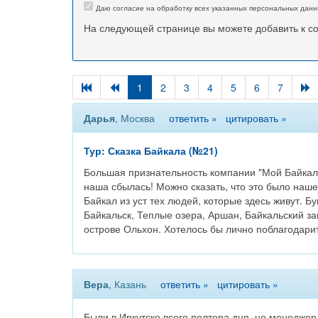
Даю согласие на обработку всех указанных персональных данн
На следующей странице вы можете добавить к 
1
2
3
4
5
6
7
Дарья
, Москва
ответить »
цитировать »
Тур: Сказка Байкала (№21)
Большая признательность компании "Мой Байкал" 
наша сбылась! Можно сказать, что это было наш
Байкал из уст тех людей, которые здесь живут. 
Байкальск, Теплые озера, Аршан, Байкальский за
острове Ольхон. Хотелось бы лично поблагодарит
Вера
, Казань
ответить »
цитировать »
Были в Иркутске всего полтора дня, но менедже