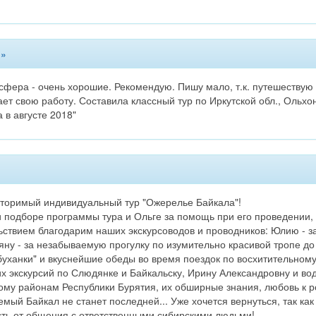
 »
фера - очень хорошие. Рекомендую. Пишу мало, т.к. путешествую м
ет свою работу. Составила классный тур по Иркутской обл., Ольхон
а в августе 2018"
вторимый индивидуальный тур "Ожерелье Байкала"!
 подборе программы тура и Ольге за помощь при его проведении, 
ствием благодарим наших экскурсоводов и проводников: Юлию - з
ьяну - за незабываемую прогулку по изумительно красивой тропе до
буханки" и вкуснейшие обеды во время поездок по восхитительном
экскурсий по Слюдянке и Байкальску, Ирину Александровну и вод
кому районам Республики Бурятия, их обширные знания, любовь к
мый Байкал не станет последней... Уже хочется вернуться, так ка
ть от общения с ответственными сибирскими людьми!