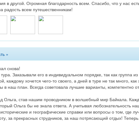
я в другой. Огромная благодарность всем. Спасибо, что у нас ест
на радость всем путешественникам!
ть »
кал снова!
ура. Заказывали его в индивидуальном порядке, так как группа из
, каждому хочется чего-то своего, а дней в туре не так много, ка
ы в наш план. Всегда советовала лучшие варианты, компетентно о
гид Ольга, став нашим проводником в волшебный мир Байкала. Кажд
оторый Ольга бы не знала ответа. А учитывая любознательность на
 исторические и географические справки или вопросы о том, где лу
ту, за прекрасных струдников, за наш потрясающий отдых! Теперь 