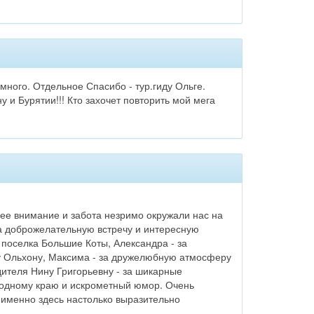
ного. Отдельное Спасибо - тур.гиду Ольге.
у и Бурятии!!! Кто захочет повторить мой мега
ее внимание и забота незримо окружали нас на
а доброжелательную встречу и интересную
 поселка Большие Коты, Александра - за
у Ольхону, Максима - за дружелюбную атмосферу
ителя Нину Григорьевну - за шикарные
 родному краю и искрометный юмор. Очень
к именно здесь настолько выразительно