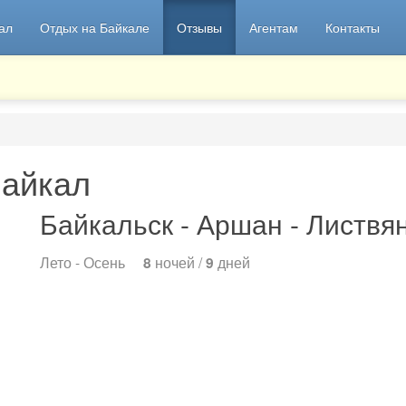
ал
Отдых на Байкале
Отзывы
Агентам
Контакты
Байкал
Байкальск - Аршан - Листв
Лето - Осень
8
ночей /
9
дней