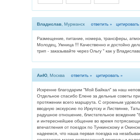
Владислав
, Мурманск
ответить »
цитировать
Размещение, питание, номера, трансферы, атмос
Молодец, Умница !!! Качественно и достойно дела
трип - заказывайте через Ольгу " как у Владислав
АиЮ
, Москва
ответить »
цитировать »
Искренне благодарим "Мой Байкал" за наш непо
Отдельное спасибо Елене за дельные советы при
протяжении всего маршрута. С огромным удоволь
вводную экскурсию по Иркутску и Листвянке, Тат
радушное отношение, блистательное вождение "
и интереснейшее общение во время потрясающих 
впечатления от поездок по Тункинскому и Окинс
надеемся, что наша первая поездка на незабывае
сочетаются магия потрясающей природы и радос