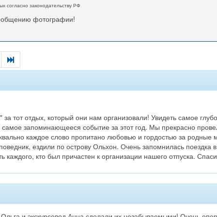
ых согласно законодательству РФ
сообщению фотографии!
за тот отдых, который они нам организовали! Увидеть самое глуб
е самое запоминающееся событие за этот год. Мы прекрасно прове
Буквально каждое слово пропитано любовью и гордостью за родные м
поведник, ездили по острову Ольхон. Очень запомнилась поездка 
ь каждого, кто был причастен к организации нашего отпуска. Спас
р Ольга и экскурсовод Анна сделали их незабываемыми! Очень оп