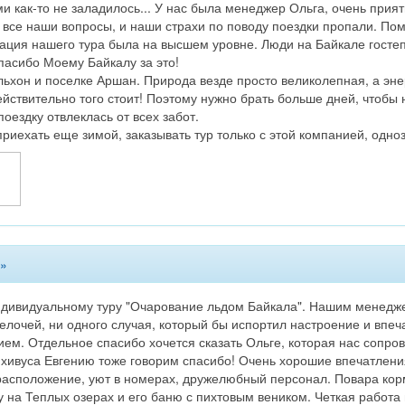
ми как-то не заладилось... У нас была менеджер Ольга, очень прия
а все наши вопросы, и наши страхи по поводу поездки пропали. Пом
ация нашего тура была на высшем уровне. Люди на Байкале гостеп
пасибо Моему Байкалу за это!
ьхон и поселке Аршан. Природа везде просто великолепная, а эне
ействительно того стоит! Поэтому нужно брать больше дней, чтобы
поездку отвлеклась от всех забот.
риехать еще зимой, заказывать тур только с этой компанией, одно
 »
индивидуальному туру "Очарование льдом Байкала". Нашим менедж
лочей, ни одного случая, который бы испортил настроение и впеч
м. Отдельное спасибо хочется сказать Ольге, которая нас сопров
хивуса Евгению тоже говорим спасибо! Очень хорошие впечатлени
 расположение, уют в номерах, дружелюбный персонал. Повара корм
у на Теплых озерах и его баню с пихтовым веником. Четкая работ