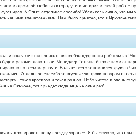
нием и огромной любовью к городу, его истории и своей работе пр
 сувениров. А Ольге отдельное спасибо! Убедилась лично, что мы
ась нашими впечатлениями. Нам было приятно, что в Иркутске та
ал, и сразу хочется написать слова благодарности ребятам из "Мо
 будем рекомендовать вас. Менеджер Татьяна была с нами от пер
ировала на всем маршруте. Больше всего запомнился круиз в Чив
окоились. Отдельное спасибо за вкусные завтраки поварам в гости
сторга - такая красивая и такая разная! Небо чистое и очень гол
был на Ольхоне, тот приедет сюда еще не один раз".
ачали планировать нашу поездку заранее. Я бы сказала, что нам 