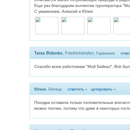
Еще раз благодарим коллектив туроператора "Мо
С уважением, Алексей и Юлия
Taras Bidenko
, Friedrichshafen, Германия
отве
Спасибо всем работникам "Мой Байкал". Всё был
Юлия
, Липецк
ответить »
цитировать »
Поездка оставила только положительные впечатле
можно теплее, потому что даже в некоторых гост