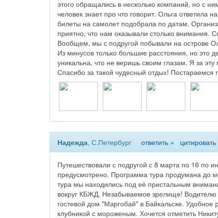
этого обращались в несколько компаний, но с ни
человек знает про что говорит. Ольга ответила н
билеты на самолет подобрала по датам. Организ
приятно, что нам оказывали столько внимания. С
Вообщем, мы с подругой побывали на острове Ол
Из минусов только большие расстояния, но это д
уникальна, что не веришь своим глазам. Я за эту 
Спасибо за такой чудесный отдых! Постараемся п
Надежда
, С.Петербург
ответить »
цитировать
Путешествовали с подругой с 8 марта по 16 по 
предусмотрено. Программа тура продумана до ме
тура мы находились под её пристальным внимание
вокруг КБЖД. Незабываемое зрелище! Водителю 
гостевой дом "Маргобай" в Байкальске. Удобное
клубникой с мороженым. Хочется отметить Никит