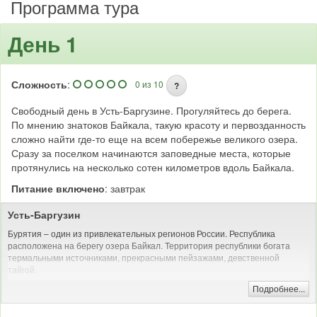
Программа тура
День 1
Сложность
:
0 из 10
?
Свободный день в Усть-Баргузине. Прогуляйтесь до берега.
По мнению знатоков Байкала, такую красоту и первозданность
сложно найти где-то еще на всем побережье великого озера.
Сразу за поселком начинаются заповедные места, которые
протянулись на несколько сотен километров вдоль Байкала.
Питание включено
: завтрак
Усть-Баргузин
Бурятия – один из привлекательных регионов России. Республика
расположена на берегу озера Байкал. Территория республики богата
термальными источниками, прекрасными пейзажами, девственной
тайгой.
Отдых в Бурятии хорош в любое время года. Летом доступны пешие
Подробнее...
переходы, водные сплавы по рекам, круизы по Байкалу, активные туры.