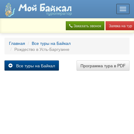
Toggl
navig
Заказать звонок
Заявка на тур
Главная
Все туры на Байкал
Рождество в Усть-Баргузине
Все туры на Байкал
Программа тура в PDF