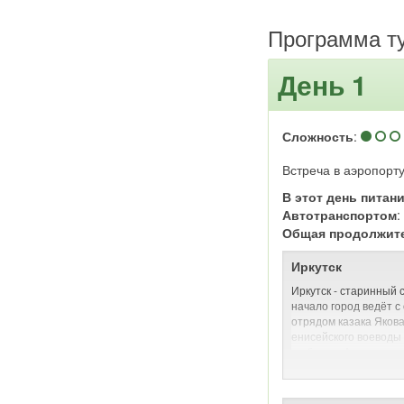
Программа т
День 1
Сложность
:
Встреча в аэропорту
В этот день питан
Автотранспортом
Общая продолжит
Иркутск
Иркутск - старинный 
начало город ведёт с
отрядом казака Яков
енисейского воеводы 
на берегу Ангары при
оказалось пригодным
скотоводства, водный
сообщение с Енисеем