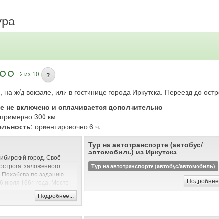
ура
2 из 10
?
, на ж/д вокзале, или в гостинице города Иркутска. Переезд до ос
ие не включено и оплачивается дополнительно
: примерно 300 км
ельность
: ориентировочно 6 ч.
Тур на автотранспорте (автобус/
автомобиль) из Иркутска
сибирский город. Своё
 острога, заложенного
Тур на автотранспорте (автобус/автомобиль)
а Похабова по заданию
Подробнее.
6 июля 1661 года. Место
 впадении в неё реки Иркут
Подробнее...
 для земледелия и
 путь обеспечивал
 и Байкалом.