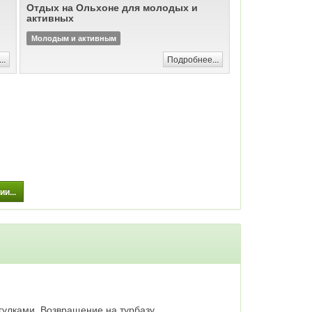
Отдых на Ольхоне для молодых и
мира - остров Ольхон ждет и Вас.
активных
Молодым и активным
..
Подробнее...
и...
гулками. Возвращение на турбазу.