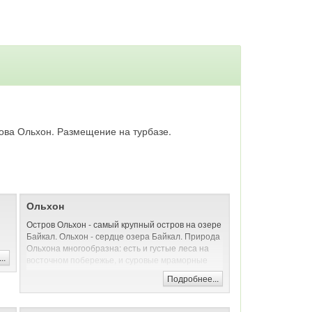
трова Ольхон. Размещение на турбазе.
Ольхон
Остров Ольхон - самый крупный остров на озере
Байкал. Ольхон - сердце озера Байкал. Природа
Ольхона многообразна: есть и густые леса на
..
восточном побережье, и суровые мраморные
скалы, и песчаные пляжи с дюнами на западе, и
Подробнее...
голые степи. Пейзажи дикой природы Ольхона
красивы и величественны - недаром он
ежегодно привлекает тысячи туристов со всего