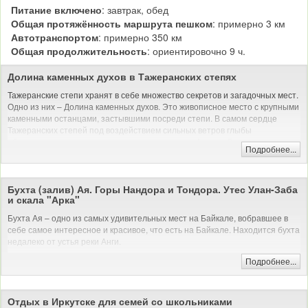
Питание включено
: завтрак, обед
Общая протяжённость маршрута пешком
: примерно 3 км
Автотранспортом
: примерно 350 км
Общая продолжительность
: ориентировочно 9 ч.
Долина каменных духов в Тажеранских степях
Тажеранские степи хранят в себе множество секретов и загадочных мест.
Одно из них – Долина каменных духов. Это живописное место с крупными
каменными останцами, застывшими посреди степи. В самом сердце
Тажеранских степей под воздействием сильных ветров глыбы
обветрились и сточились, приняв причудливые формы. Здесь можно
Подробнее...
встретить медведицу с медвежонком, голову крокодила и даже сфинкса.
Однако называется это место Долиной каменных духов совсем по другой
причине. Существует легенда о том, что жили в этой долине некогда два
Бухта (залив) Ая. Горы Нандора и Тондора. Утес Улан-Заба
очень могущественных шамана: белый и черный. И решили они
и скала "Арка"
выяснить, кто сильнее из них и кому править этим миром. Началась
Бухта Ая – одно из самых удивительных мест на Байкале, вобравшее в
великая битва двух шаманов и их бесчисленных войск.
себе самое интересное и красивое, что есть на Байкале. Находится бухта
Поездка на Джипе
недалеко от устья реки Анги.
С эвенкийского «Ая» переводится как «красивый». И действительно, с
Подробнее...
высоты скал здесь открывается чудесный вид на бескрайние просторы
Байкала. При хорошей погоде панорама озера завораживает, здесь
можно проводить часы, просто наслаждаясь отличным видом и свежим
Отдых в Иркутске для семей со школьниками
байкальским ветерком. Также с высоты открывается панорама самой