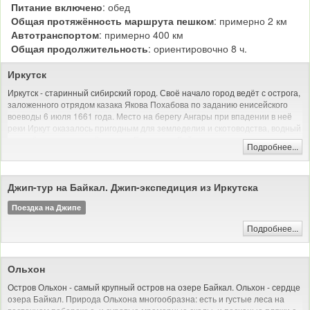
Питание включено
: обед
Общая протяжённость маршрута пешком
: примерно 2 км
Автотранспортом
: примерно 400 км
Общая продолжительность
: ориентировочно 8 ч.
Иркутск
Иркутск - старинный сибирский город. Своё начало город ведёт с острога,
заложенного отрядом казака Якова Похабова по заданию енисейского
воеводы 6 июля 1661 года. Место на берегу Ангары при впадении в неё
реки Иркут оказалось пригодным для земледелия и скотоводства, водный
путь обеспечивал сообщение с Енисеем и Байкалом.
Подробнее...
В день закладки острога Похабов докладывал: «Тут место самое лучшее,
угожее для пашен, и скотинный выпуск, и сенные покосы, и рыбные ловли
— все близко; а опроче того места острогу ставить негде: места степные и
Джип-тур на Байкал. Джип-экспедиция из Иркутска
неугожие».
Поездка на Джипе
До Октябрьской революции Иркутск был купеческим городом, долгое
время процветавшим на российско-китайской торговле, а позднее на
Подробнее...
золотопромышленности; местом политической ссылки. С 1803 года
являлся центром Сибирского, с 1822 по 1884 год — Восточно-Сибирского
генерал-губернаторства. В пожаре 1879 года был сильно разрушен.
Ольхон
Город отнесён к историческим поселениям России: исторический центр
Остров Ольхон - самый крупный остров на озере Байкал. Ольхон - сердце
Иркутска внесён в предварительный список Всемирного наследия
озера Байкал. Природа Ольхона многообразна: есть и густые леса на
ЮНЕСКО.