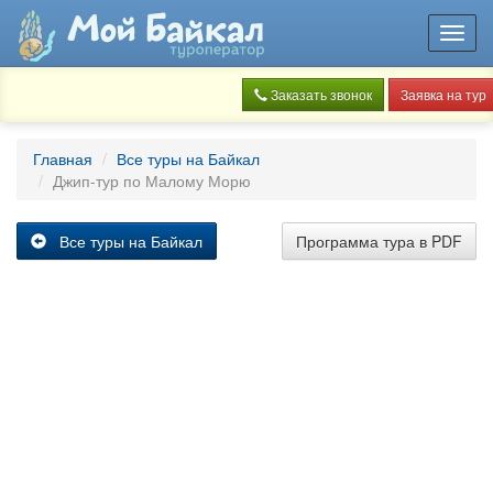
Toggl
navig
Заказать звонок
Заявка на тур
Главная
Все туры на Байкал
Джип-тур по Малому Морю
Все туры на Байкал
Программа тура в PDF