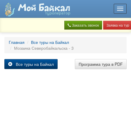
Toggl
navig
Заказать звонок
Заявка на тур
Главная
Все туры на Байкал
Мозаика Северобайкальска - 3
Все туры на Байкал
Программа тура в PDF