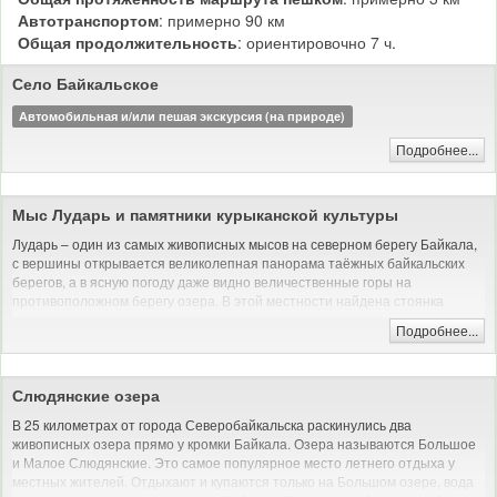
Автотранспортом
: примерно 90 км
Общая продолжительность
: ориентировочно 7 ч.
Село Байкальское
Автомобильная и/или пешая экскурсия (на природе)
Подробнее...
Мыс Лударь и памятники курыканской культуры
Лударь – один из самых живописных мысов на северном берегу Байкала,
с вершины открывается великолепная панорама таёжных байкальских
берегов, а в ясную погоду даже видно величественные горы на
противоположном берегу озера. В этой местности найдена стоянка
древнего человека, а также наскальные рисунки в пещере, которые
Подробнее...
сейчас почти неразличимы.
Хайкинг: пеший поход без рюкзака
Слюдянские озера
В 25 километрах от города Северобайкальска раскинулись два
живописных озера прямо у кромки Байкала. Озера называются Большое
и Малое Слюдянские. Это самое популярное место летнего отдыха у
местных жителей. Отдыхают и купаются только на Большом озере, вода