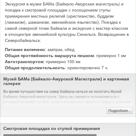
узнавать расписание, потому что оно не стабильное.
Экскурсия в музее БАМа (Байкало-Амурская магистраль) и
поездка к смотровой площадке с посещением ступы
примирения местных религий (христианство, буддизм
(ламаизм), шаманизм, эвенкийское язычество). Поездка к
самой северной точке Байкала и экскурсия с мастер-классом
в этноцентре эвенкийской культуры Синильга. Возвращение в
Северобайкальск.
Питание включено
: завтрак, обед
Общая протяжённость маршрута пешком
: примерно 1 км
Автотранспортом
: примерно 100 км
Общая продолжительность
: ориентировочно 7 ч.
Музей БАМа (Байкало-Амурской Магистрали) и картинная
галерея
Во время путешествия на север Байкала нельзя не посетить Музей
Байкало-Амурской магистрали. Здесь вы сможете познакомиться с
историей великой стройки, узнать интересные факты и открыть для себя
ярких личностей. Экскурсию проводят настоящие БАМовцы, которые
Подробнее...
расскажут вам о знаменитой магистрали из первых уст. В отдельном зале
музея расположилась картинная галерея и выставка-продажа сувениров
от местных мастеров.
Смотровая площадка со ступой примирения
Автомобильная и/или пешая экскурсия (музеи)