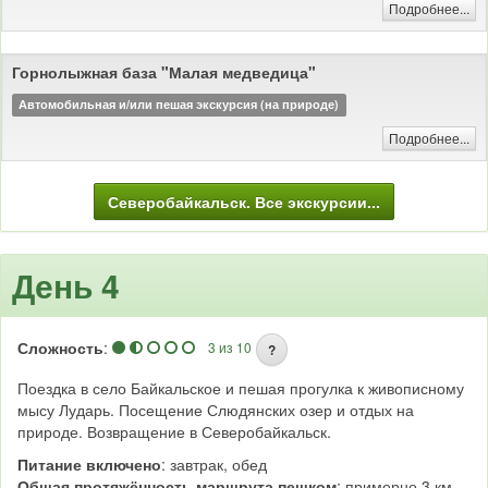
Подробнее...
доступны только по воде.
Купание в термальных источниках
Горнолыжная база "Малая медведица"
Автомобильная и/или пешая экскурсия (на природе)
Подробнее...
Северобайкальск. Все экскурсии...
День 4
Сложность
:
3 из 10
?
Поездка в село Байкальское и пешая прогулка к живописному
мысу Лударь. Посещение Слюдянских озер и отдых на
природе. Возвращение в Северобайкальск.
Питание включено
: завтрак, обед
Общая протяжённость маршрута пешком
: примерно 3 км