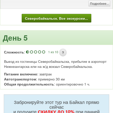
здесь прогревается лучше, чем в Байкале. Пляж пологий, из мелкой
Подробнее...
гальки.
Автомобильная и/или пешая экскурсия (на природе)
Северобайкальск. Все экскурсии...
День 5
Сложность
:
1 из 10
?
Выезд из гостиницы Северобайкальска, прибытие в аэропорт
Нижнеангарска или на ж/д вокзал Северобайкальска.
Питание включено
: завтрак
Автотранспортом
: примерно 30 км
Общая продолжительность
: ориентировочно 1 ч.
Забронируйте этот тур на Байкал прямо
сейчас
и получите
при ранней
СКИДКУ ДО 10%