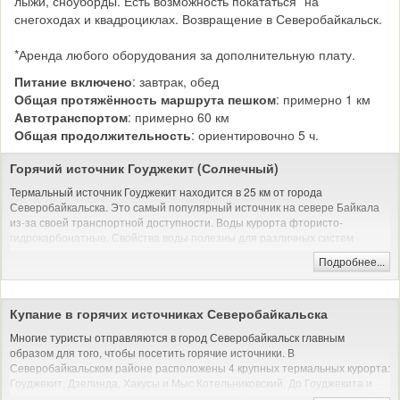
лыжи, сноуборды. Есть возможность покататься* на
снегоходах и квадроциклах. Возвращение в Северобайкальск.
*Аренда любого оборудования за дополнительную плату.
Питание включено
: завтрак, обед
Общая протяжённость маршрута пешком
: примерно 1 км
Автотранспортом
: примерно 60 км
Общая продолжительность
: ориентировочно 5 ч.
Горячий источник Гоуджекит (Солнечный)
Термальный источник Гоуджекит находится в 25 км от города
Северобайкальска. Это самый популярный источник на севере Байкала
из-за своей транспортной доступности. Воды курорта фтористо-
гидрокарбонатные. Свойства воды полезны для различных систем
организма, наилучшим образом влияют на опорно-двигательный аппарат
Подробнее...
и кожный покров.
Автомобильная и/или пешая экскурсия (на природе)
Купание в горячих источниках Северобайкальска
Многие туристы отправляются в город Северобайкальск главным
образом для того, чтобы посетить горячие источники. В
Северобайкальском районе расположены 4 крупных термальных курорта:
Гоуджекит, Дзелинда, Хакусы и Мыс Котельниковский. До Гоуджекита и
Дзелинды можно доехать автотранспортом. Хакусы и Котельниковский