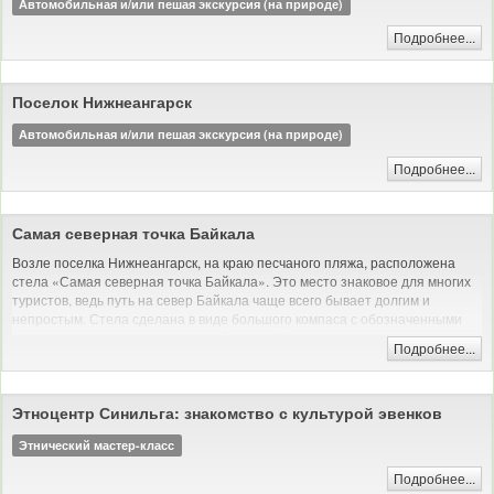
Автомобильная и/или пешая экскурсия (на природе)
Подробнее...
Поселок Нижнеангарск
Автомобильная и/или пешая экскурсия (на природе)
Подробнее...
Самая северная точка Байкала
Возле поселка Нижнеангарск, на краю песчаного пляжа, расположена
стела «Самая северная точка Байкала». Это место знаковое для многих
туристов, ведь путь на север Байкала чаще всего бывает долгим и
непростым. Стела сделана в виде большого компаса с обозначенными
сторонами света, посещение этой точки обязательно нужно запечатлеть
Подробнее...
на фото!
Автомобильная и/или пешая экскурсия (на природе)
Этноцентр Синильга: знакомство с культурой эвенков
Этнический мастер-класс
Подробнее...