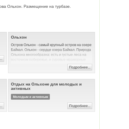
трова Ольхон. Размещение на турбазе.
Ольхон
Остров Ольхон - самый крупный остров на озере
Байкал. Ольхон - сердце озера Байкал. Природа
Ольхона многообразна: есть и густые леса на
..
восточном побережье, и суровые мраморные
скалы, и песчаные пляжи с дюнами на западе, и
Подробнее...
голые степи. Пейзажи дикой природы Ольхона
красивы и величественны - недаром он
ежегодно привлекает тысячи туристов со всего
Отдых на Ольхоне для молодых и
мира - остров Ольхон ждет и Вас.
активных
Молодым и активным
..
Подробнее...