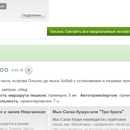
 С 1803 года являлся
ным
с 1822 по 1884 год —
генерал-губернаторства. В
Подробнее...
л сильно разрушен.
орическим поселениям
Ольхон. Смотреть все предлагаемые экскурси
 центр Иркутска внесён в
сок Всемирного наследия
4 из 10
?
 часть острова Ольхон до мыса Хобой с остановками и пешими про
: завтрак, обед
сть маршрута пешком
: примерно 3 км
Автотранспортом
: при
ельность
: ориентировочно 7 ч.
е и залив Нюрганская
Мыс Саган-Хушун или "Три брата"
Мыс Саган-Хушун переводится с бурятского
ходится в заливе
языка, как «белый мыс», назвали его так из-за
 км от Хужира. Место
светлого мрамора, из которого сложены скалы