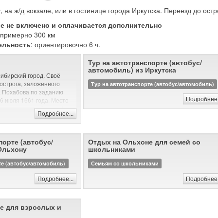
, на ж/д вокзале, или в гостинице города Иркутска. Переезд до ос
ие не включено и оплачивается дополнительно
: примерно 300 км
ельность
: ориентировочно 6 ч.
Тур на автотранспорте (автобус/
автомобиль) из Иркутска
сибирский город. Своё
 острога, заложенного
Тур на автотранспорте (автобус/автомобиль)
а Похабова по заданию
Подробнее.
6 июля 1661 года. Место
 впадении в неё реки Иркут
Подробнее...
 для земледелия и
 путь обеспечивал
 и Байкалом.
порте (автобус/
Отдых на Ольхоне для семей со
ога Похабов докладывал:
Ольхону
школьниками
шее, угожее для пашен, и
сенные покосы, и рыбные
те (автобус/автомобиль)
Семьям со школьниками
 опроче того места острогу
Подробнее...
Подробнее.
 степные и неугожие».
люции Иркутск был
долгое время
е для взрослых и
ийско-китайской торговле,
промышленности; местом