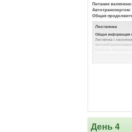
Питание включено
Автомобильная и/или
Автотранспортом
Общая продолжит
Листвянка
Общая информация о
Листвянка с населени
жителей расположилс
Иркутска. Название е
которые растут здесь
конце XIX века Антон
очарован красотой эт
поселение с Ялтой. 
считается одним из 
побережье озера Бай
Кому интересно отд
Листвянка будет инте
уважающим комфортн
развитая инфраструк
- от эконом до люкс,
магазинов и сувенирн
здесь и любители акт
День 4
предлагает множество
лошадях, собачьих уп