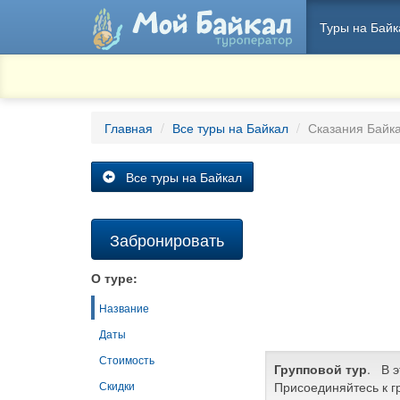
Туры на Байк
Главная
Все туры на Байкал
Сказания Байка
Все туры на Байкал
Забронировать
О туре:
Название
Даты
Стоимость
Групповой тур
. В э
Присоединяйтесь к г
Скидки