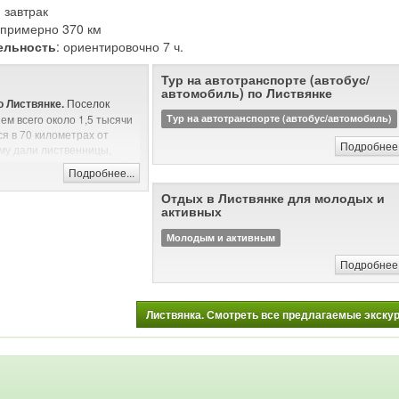
заранее обследовали место установки, чтобы
: завтрак
исключить ущерб уникальной природе Ольхон
 пешая экскурсия (на природе)
: примерно 370 км
ельность
: ориентировочно 7 ч.
Автомобильная и/или пешая экскурсия (на пр
Тур на автотранспорте (автобус/
автомобиль) по Листвянке
Поселок
 Листвянке.
ем всего около 1,5 тысячи
Тур на автотранспорте (автобус/автомобиль)
я в 70 километрах от
Подробнее.
му дали лиственницы,
 в большом количестве. В
Подробнее...
 Павлович Чехов был
их мест, сравнивая
Отдых в Листвянке для молодых и
Сегодня Листвянка
активных
самых посещаемых мест на
Молодым и активным
кал.
Подробнее.
ыхать в Листвянке?
ресна туристам,
ый отдых. Вас ждет
тура, отели любого уровня
Листвянка. Смотреть все предлагаемые экскурс
 большое количество кафе,
ых лавочек. Не заскучают
ивного отдыха. Листвянка
 развлечений: прогулки на
ряжках или квадроциклах,