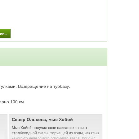
и...
гулками. Возвращение на турбазу.
мерно 100 км
Север Ольхона, мыс Хобой
Мыс Хобой получил свое название за счет
столбовидной скалы, торчащей из воды, как клык
какого-то неведомого огромного зверя. Хобой с