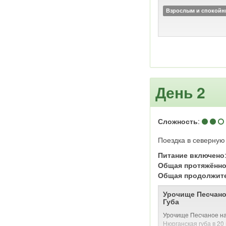
политической ссылки.
Взрослым и спокой
центром Сибирского, 
Восточно-Сибирского 
пожаре 1879 года бы
Город отнесён к ист
России: исторический
предварительный спи
ЮНЕСКО.
День 2
Сложность
:
Поездка в северную
Питание включено
Общая протяжённо
Общая продолжит
Урочище Песчано
Губа
Урочище Песчаное на
Нюрганская губа в 20