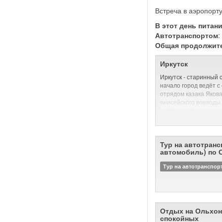
Встреча в аэропорту
В этот день питан
Автотранспортом
Общая продолжит
Иркутск
Иркутск - старинный 
начало город ведёт с
отрядом казака Яков
енисейского воеводы 
на берегу Ангары при
оказалось пригодным
скотоводства, водный
сообщение с Енисеем
Тур на автотранс
В день закладки остр
автомобиль) по 
«Тут место самое луч
скотинный выпуск, и 
Тур на автотранспор
ловли — все близко; а
ставить негде: места
До Октябрьской рево
купеческим городом, 
Отдых на Ольхон
процветавшим на росс
спокойных
а позднее на золото