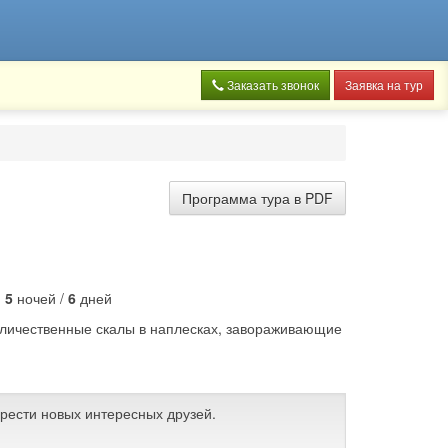
Заказать звонок
Заявка на тур
Программа тура в PDF
:
5
ночей /
6
дней
еличественные скалы в наплесках, завораживающие
брести новых интересных друзей.