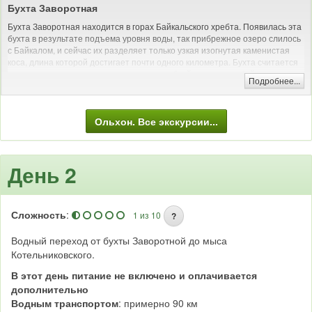
Бухта Заворотная
Бухта Заворотная находится в горах Байкальского хребта. Появилась эта
бухта в результате подъема уровня воды, так прибрежное озеро слилось
с Байкалом, и сейчас их разделяет только узкая изогнутая каменистая
коса, длина которой достигает почти одного километра. Бухта считается
идеальным местом для пристанища кораблей от сильных байкальских
Подробнее...
ветров. Красивейшая бухта, защищенная от штормов, удивит своей
спокойной атмосферой.
Здесь есть геологический поселок и пирс для кораблей. Раньше в этой
Ольхон. Все экскурсии...
местности добывали микрокварцит, но на сегодняшний день
месторождение законсервировано, и добыча не производится. Но
туристам здесь есть, чем заняться. Можно прогуляться до заброшенного
карьера, недалеко от которого есть небольшой каскадный водопад.
День 2
Пляжный отдых на Байкале
Сложность
:
1 из 10
?
Водный переход от бухты Заворотной до мыса
Котельниковского.
В этот день питание не включено и оплачивается
дополнительно
Водным транспортом
: примерно 90 км