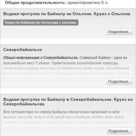
Общая продолжительность
: ориентировочно 6 ч.
Водная прогулка по Байкалу на Ольхоне. Круиз с Ольхона
Круиз по Байкалу на теплоходе с каютами
Подробнее...
Северобайкальск
Северный Байкал - одно из
Общая информация о Северобайкальске.
красивейших мест Сибири. Удивительное разнообразие природы,
необъятные водные просторы в обрамлении диких лесов, заснеженные
вершины горных хребтов, полноводные, холодные реки и ручьи, теплые
озера и горячие источники, и, конечно, солнечные песчаные пляжи.
Подробнее...
Северный Байкал
Кому интересно отдыхать в Северобайкальске?
отлично подойдет для любителей первозданной природы. Северный
Байкал считается самым диким и наиболее красивым местом Байкала.
Водная прогулка по Байкалу в Северобайкальске. Круиз из
Удивительные горы и перевалы с нетронутыми лесами, чистые и
Северобайкальска
быстрые реки, вкуснейшая рыба - все это Северный Байкал. Горы
Все путешествия по северу Байкала обязательно включают в себя
Северобайкальска зимой красивы как никогда, здесь раздолье для
водные прогулки, ведь в этой дикой части Байкала крайне мало дорог,
лыжников и сноубордистов, а заядлых рыбаков ждет первоклассная
поэтому большинство экскурсий проходит по воде. Совершить водную
рыбалка!
прогулку можно на абсолютно различных водных транспортных
Подробнее...
Северный Байкал интересен
Когда лучше ехать в Севевробайкальск?
средствах. В зависимости от бухты, в которую вы хотите отправиться и