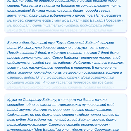
Круиз, конечно, не дешевое удовольствие, но это реально того
стоит. Рассветы и закаты на Байкале не зря привлекают толпы
фотографов! Вся эта мощь, красота, дикая природа севера
впечатляет даже самых избалованных туристов. Путешествуем
мы много, сравнить есть с чем, но Байкал - это Байкал. Программу
мы подбирали очень тщательно - хотели посмотреть одним
махом ВСЕ самое интересное на Севере. Эта программа нам
показалась исчерпывающей и при этом адекватной по цене.
Спасибо Кристине - все рассказал, объяснила - грамотный
Брали индивидуальный тур "Круиз Северный Байкал" в начале
менеджер. И отдельное спасибо позитивной девушке Оленьке,
лета. Не скажу, что дешево, конечно, но круиз - есть круиз.
нашему гиду, которая весь путь не давала нам заскучать, всегда
Поездка заняла 7 дней, и я должен сказать, что эти 7 дней были
улыбчивая в любых обстоятельствах.
просто замечательными. Север Байкала - отличное место, чтоб
отдохнуть от любой суеты, работы. Рыбачили, купались в горячих
источниках, наслаждались природой и тишиной. В начале лета,
здесь, конечно прохладно, но мы не мерзли - согревались горячей и
огненной водой. Отлично провели отпуск. Всем советую там
побывать хоть раз. Что же касается перевозок, то все было
максимально комфортно, хороший корабль. Повара не брали -
готовили сами. Ушица просто сказочная получалась!
Круиз по Северному Байкалу, в котором мы были в начале
сентября - одно из самых запоминающихся путешествий всей
нашей группы. Конечно же мероприятие это нельзя назвать
бюджетным, но оно безусловно стоит каждого потраченного на
него рубля. Мы видели настоящий живой Байкал, всю его дикую
первозданную красоту. Огромное спасибо организаторам -
туроператору "Мой Байкал" за эти чудесные дни. Огромных вам