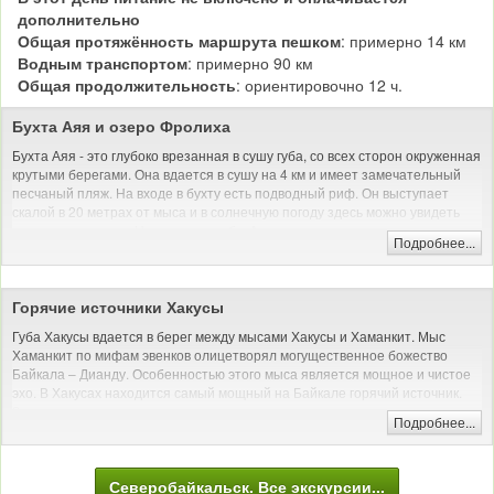
пожалуй, можно назвать ночной переезд на автобусе. Мало того, что
дополнительно
большая часть дороги гравийная, так еще и транспорт ужасного качества.
Общая протяжённость маршрута пешком
: примерно 14 км
Также в Северобайкальск периодически приходят быстроходные суда из
Водным транспортом
: примерно 90 км
Иркутска, Листвянки, Ольхона и Усть-Баргузина, но нужно обязательно
Общая продолжительность
: ориентировочно 12 ч.
узнавать расписание, потому что оно не стабильное.
Бухта Аяя и озеро Фролиха
Бухта Аяя - это глубоко врезанная в сушу губа, со всех сторон окруженная
крутыми берегами. Она вдается в сушу на 4 км и имеет замечательный
песчаный пляж. На входе в бухту есть подводный риф. Он выступает
скалой в 20 метрах от мыса и в солнечную погоду здесь можно увидеть
отдыхающих нерп. Недалеко от губы Аяя, в горах, находится
Подробнее...
удивительное по красоте ледниковое озера Фролиха.
Хайкинг: пеший поход без рюкзака
Горячие источники Хакусы
Губа Хакусы вдается в берег между мысами Хакусы и Хаманкит. Мыс
Хаманкит по мифам эвенков олицетворял могущественное божество
Байкала – Дианду. Особенностью этого мыса является мощное и чистое
эхо. В Хакусах находится самый мощный на Байкале горячий источник.
Здесь на поверхность выходят два горячих источника, по составу воды
Подробнее...
они очень близки к известным минеральным источникам Пятигорска.
Круиз по Байкалу на теплоходе с каютами
Северобайкальск. Все экскурсии...