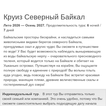
Круиз Северный Байкал
Лето 2026 — Осень 2027.
Продолжительность тура:
6
ночей /
7
дней
Байкальские просторы бескрайни, и насладиться самыми
живописными видами берегов северного Байкала,
причудливых скал и других чудес Вы сможете в путешествии
по воде! У Вас будет возможность наблюдать выныривающую
из воды байкальскую нерпу – очаровательного пресноводного
тюленя, который водится только на Байкале и обитает на
Ушканьих островах. Путешествуя на корабле, Вы ощущаете
полную свободу и единение с природой! Вы вольны плыть
куда угодно, ведь повсюду на Байкале Вас встретит красивая
природа, манящие пляжи, древние величественные скалы и
гостеприимный дух озера!
Индивидуальный тур
. В этот тур Вы отправитесь только
своей семьей или компанией. Это очень удобно, потому что Вы
сможете самостоятельно выбрать подходящую дату начала