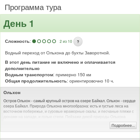
Программа тура
День 1
Сложность
:
2 из 10
?
Водный переход от Ольхона до бухты Заворотной.
В этот день питание не включено и оплачивается
дополнительно
Водным транспортом
: примерно 150 км
Общая продолжительность
: ориентировочно 10 ч.
Ольхон
Остров Ольхон - самый крупный остров на озере Байкал. Ольхон - сердце
озера Байкал. Природа Ольхона многообразна: есть и густые леса на
восточном побережье, и суровые мраморные скалы, и песчаные пляжи с
дюнами на западе, и голые степи. Пейзажи дикой природы Ольхона
красивы и величественны - недаром он ежегодно привлекает тысячи
Подробнее...
туристов со всего мира - остров Ольхон ждет и Вас.