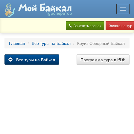
Toggl
navig
Заказать звонок
Заявка на тур
Главная
Все туры на Байкал
Круиз Северный Байкал
Все туры на Байкал
Программа тура в PDF