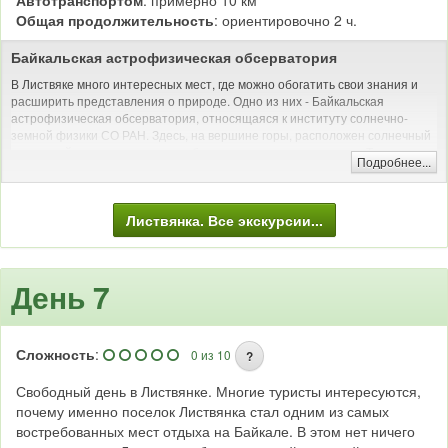
Автотранспортом
: примерно 10 км
Общая продолжительность
: ориентировочно 2 ч.
Байкальская астрофизическая обсерватория
В Листвяке много интересных мест, где можно обогатить свои знания и
расширить представления о природе. Одно из них - Байкальская
астрофизическая обсерватория, относящаяся к институту солнечно-
земной физики СО РАН. Здесь, на вершине горы, расположен солнечный
вакуумный телескоп, диаметр объектива которого один метр. Телескоп
Подробнее...
является самым большим не только на побережье Байкала, но и во всей
России.
Автомобильная и/или пешая экскурсия (музеи)
Листвянка. Все экскурсии...
День 7
Сложность
:
0 из 10
?
Свободный день в Листвянке. Многие туристы интересуются,
почему именно поселок Листвянка стал одним из самых
востребованных мест отдыха на Байкале. В этом нет ничего