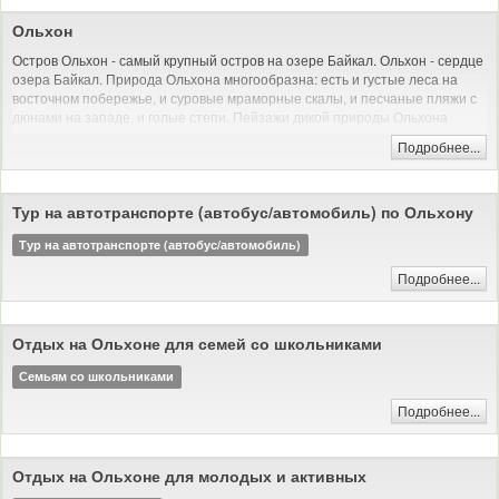
генерал-губернаторства. В пожаре 1879 года был сильно разрушен.
Ольхон
Город отнесён к историческим поселениям России: исторический центр
Остров Ольхон - самый крупный остров на озере Байкал. Ольхон - сердце
Иркутска внесён в предварительный список Всемирного наследия
озера Байкал. Природа Ольхона многообразна: есть и густые леса на
ЮНЕСКО.
восточном побережье, и суровые мраморные скалы, и песчаные пляжи с
дюнами на западе, и голые степи. Пейзажи дикой природы Ольхона
красивы и величественны - недаром он ежегодно привлекает тысячи
Подробнее...
туристов со всего мира - остров Ольхон ждет и Вас.
Тур на автотранспорте (автобус/автомобиль) по Ольхону
Тур на автотранспорте (автобус/автомобиль)
Подробнее...
Отдых на Ольхоне для семей со школьниками
Семьям со школьниками
Подробнее...
Отдых на Ольхоне для молодых и активных