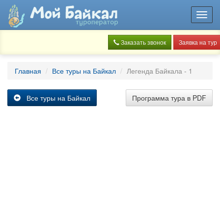
Toggl
navig
Заказать звонок
Заявка на тур
Главная
Все туры на Байкал
Легенда Байкала - 1
Все туры на Байкал
Программа тура в PDF