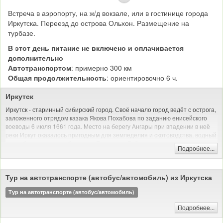
Встреча в аэропорту, на ж/д вокзале, или в гостинице города
Иркутска. Переезд до острова Ольхон. Размещение на
турбазе.
В этот день питание не включено и оплачивается
дополнительно
Автотранспортом
: примерно 300 км
Общая продолжительность
: ориентировочно 6 ч.
Иркутск
Иркутск - старинный сибирский город. Своё начало город ведёт с острога,
заложенного отрядом казака Якова Похабова по заданию енисейского
воеводы 6 июля 1661 года. Место на берегу Ангары при впадении в неё
реки Иркут оказалось пригодным для земледелия и скотоводства, водный
путь обеспечивал сообщение с Енисеем и Байкалом.
Подробнее...
В день закладки острога Похабов докладывал: «Тут место самое лучшее,
угожее для пашен, и скотинный выпуск, и сенные покосы, и рыбные ловли
— все близко; а опроче того места острогу ставить негде: места степные и
Тур на автотранспорте (автобус/автомобиль) из Иркутска
неугожие».
Тур на автотранспорте (автобус/автомобиль)
До Октябрьской революции Иркутск был купеческим городом, долгое
время процветавшим на российско-китайской торговле, а позднее на
Подробнее...
золотопромышленности; местом политической ссылки. С 1803 года
являлся центром Сибирского, с 1822 по 1884 год — Восточно-Сибирского