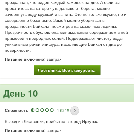
прозрачная, что виден каждый камешек на дне. А если вы
прокатитесь на катере чуть дальше от берега, можно
Автомобильная и/или пешая экскурсия (музеи)
зачерпнуть воду кружкой и выпить. Это не только вкусно, но и
Автомобильная и/или пешая экскурсия (на природе)
совершенно безопасно. Зимой можно убедиться в
прозрачности Байкала, посмотрев на сказочные льдины.
Прозрачность обусловлена минимальным содержанием в ней
примесей и природных солей. Поддерживают чистоту воды
уникальные рачки эпишура, населяющие Байкал от дна до
поверхности.
Питание включено
: завтрак
Листвянка. Все экскурсии...
День 10
Сложность
:
1 из 10
?
Выезд из Листвянки, прибытие в город Иркутск.
Питание включено
: завтрак