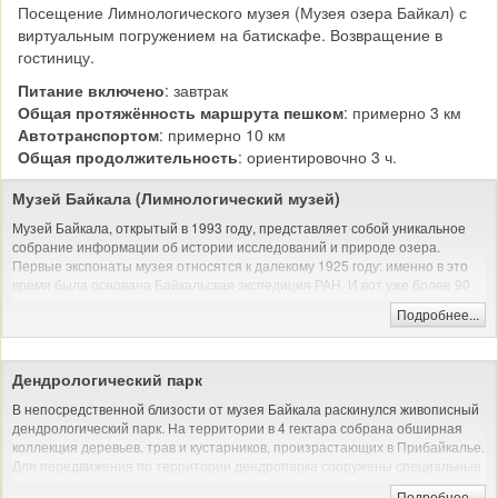
Посещение Лимнологического музея (Музея озера Байкал) с
виртуальным погружением на батискафе. Возвращение в
гостиницу.
Питание включено
: завтрак
Общая протяжённость маршрута пешком
: примерно 3 км
Автотранспортом
: примерно 10 км
Общая продолжительность
: ориентировочно 3 ч.
Музей Байкала (Лимнологический музей)
Музей Байкала, открытый в 1993 году, представляет собой уникальное
собрание информации об истории исследований и природе озера.
Первые экспонаты музея относятся к далекому 1925 году: именно в это
время была основана Байкальская экспедиция РАН. И вот уже более 90
лет коллекция регулярно пополняется различными материалами,
Подробнее...
связанными с флорой и фауной Байкала, а также с предметами культуры
живущих здесь народов.
Сотрудники музея принимают деятельное участие в различных
Дендрологический парк
экологических программах, в том числе международных, целью которых
является более подробное изучение озера и сохранение его экосистемы.
В непосредственной близости от музея Байкала раскинулся живописный
Проводят конференции и семинары, популяризируют новейшие знания о
дендрологический парк. На территории в 4 гектара собрана обширная
Байкале, способствуют развитию экологического туризма в регионе.
коллекция деревьев, трав и кустарников, произрастающих в Прибайкалье.
Для передвижения по территории дендропарка сооружены специальные
С 2004 года в музее функционируют специальные аквариумы. В них, в
деревянные дорожки с поручнями, приподнятые над землей, имеются
условиях максимально приближенных к естественным, обитают
Подробнее...