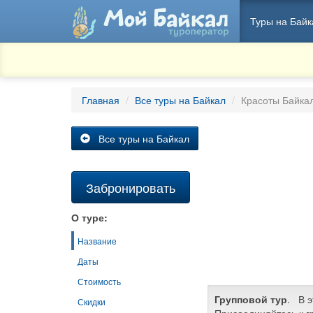
Туры на Байк
Главная
Все туры на Байкал
Красоты Байкал
Все туры на Байкал
Забронировать
О туре:
Название
Даты
Стоимость
Групповой тур
. В э
Скидки