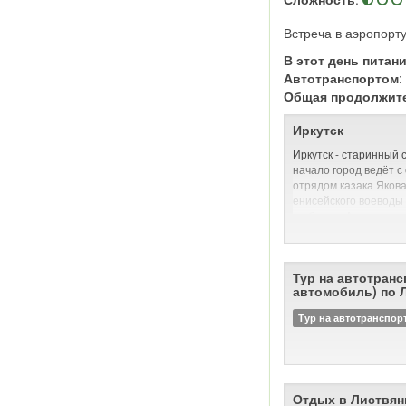
Встреча в аэропорту
В этот день питан
Автотранспортом
Общая продолжит
Иркутск
Иркутск - старинный 
начало город ведёт с
отрядом казака Яков
енисейского воеводы 
на берегу Ангары при
оказалось пригодным
скотоводства, водный
сообщение с Енисеем
Тур на автотранс
В день закладки остр
автомобиль) по 
«Тут место самое луч
скотинный выпуск, и 
Тур на автотранспор
ловли — все близко; а
ставить негде: места
До Октябрьской рево
купеческим городом, 
Отдых в Листвян
процветавшим на росс