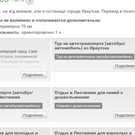
?
, на ж/д вокзале, или в гостинице города Иркутска. Переезд в посе
ие не включено и оплачивается дополнительно
: примерно 70 км
ельность
: ориентировочно 1 ч.
Тур на автотранспорте (автобус/
автомобиль) из Иркутска
сибирский город. Своё
 острога, заложенного
Тур на автотранспорте (автобус/автомобиль)
а Похабова по заданию
Подробнее.
6 июля 1661 года. Место
 впадении в неё реки Иркут
Подробнее...
 для земледелия и
 путь обеспечивал
 и Байкалом.
порте (автобус/
Отдых в Листвянке для семей с
ога Похабов докладывал:
Листвянке
дошкольниками
шее, угожее для пашен, и
сенные покосы, и рыбные
те (автобус/автомобиль)
Семьям с дошкольниками
 опроче того места острогу
Подробнее...
Подробнее.
 степные и неугожие».
люции Иркутск был
долгое время
ке для молодых и
Отдых в Листвянке для взрослых и
ийско-китайской торговле,