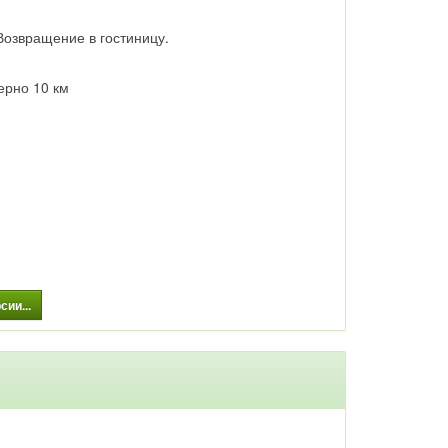
ул
а
Возвращение в гостиницу.
мерно 10 км
и
ироде)
ии...