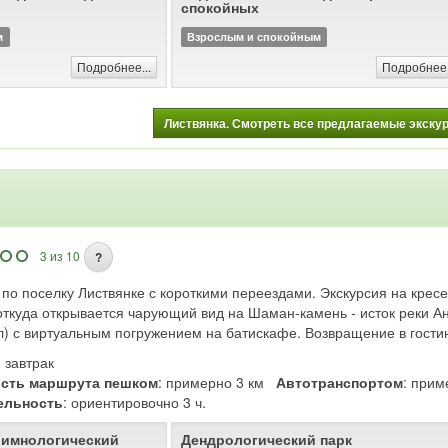
спокойных
промышленности; местом
 С 1803 года являлся
м
Взрослым и спокойным
с 1822 по 1884 год —
генерал-губернаторства. В
Подробнее...
Подробнее.
л сильно разрушен.
орическим поселениям
Листвянка. Смотреть все предлагаемые экскурс
 центр Иркутска внесён в
сок Всемирного наследия
3 из 10
?
 по поселку Листвянке с короткими переездами. Экскурсия на кре
 откуда открывается чарующий вид на Шаман-камень - исток реки 
л) с виртуальным погружением на батискафе. Возвращение в гости
: завтрак
сть маршрута пешком
: примерно 3 км
Автотранспортом
: при
ельность
: ориентировочно 3 ч.
Лимнологический
Дендрологический парк