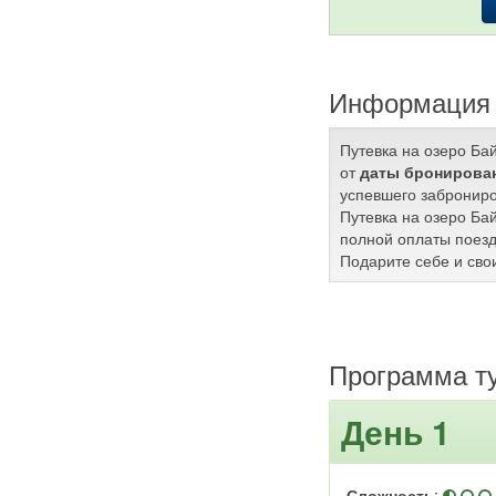
Информация 
Путевка на озеро Ба
от
даты бронирован
успевшего заброниро
Путевка на озеро Ба
полной оплаты поезд
Подарите себе и сво
Программа т
День 1
Сложность
: