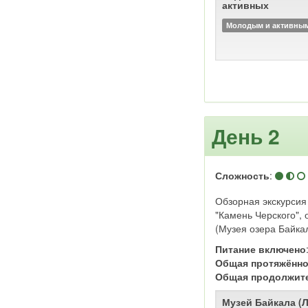
активных
а позднее на золото
политической ссылки.
Молодым и активны
центром Сибирского, 
Восточно-Сибирского 
пожаре 1879 года бы
Город отнесён к ист
России: исторический
предварительный спи
ЮНЕСКО.
День 2
Сложность
:
Обзорная экскурсия
"Камень Черского",
(Музея озера Байка
Питание включено
Общая протяжённо
Общая продолжит
Музей Байкала (