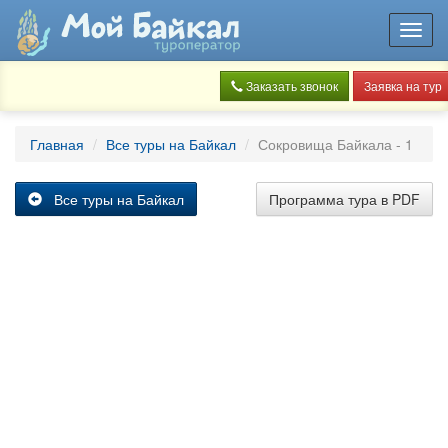
Toggl
navig
Заказать звонок
Заявка на тур
Главная
Все туры на Байкал
Сокровища Байкала - 1
Все туры на Байкал
Программа тура в PDF