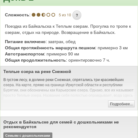
Сложность
:
5 из 10
?
Поездка из Байкальска к Теплым озерам. Прогулка по тропе к
озерам, отдых на природе. Возвращение в Байкальск.
Питание включено
: завтрак, обед
Общая протяжённость маршрута пешком
: примерно 3 км
Автотранспортом
: примерно 90 км
Общая продолжительность
: ориентировочно 7 ч.
Теплые озера на реке Снежной
В густом лесу, в долине реки Снежная, спрятались три красивейших
озера. На карте, прямо на границе Иркутской области и республики
Бурятии, они обозначены как Карьерские озера. Однако, все их называют
просто Теплые озера. Название себя полостью оправдывает, вода здесь
намного теплее, чем в Байкале: летом прогревается до +30 градусов, а
Подробнее...
плотный лес вокруг защищает от ветра, тем самым создаются идеальные
условия для купания. Кроме того, на месте оборудован пирс, лежаки,
работают кафе, действуют прокат катамаранов и водная горка.
Отдых в Байкальске для семей с дошкольниками не
У каждого озера есть свое название: Изумрудное, Теплое и Сказка. Они
рекомендуется
не связаны с друг с другом, даже вода по составу разная. Кроме купания,
по местности можно совершить пешие прогулки, забраться на холмы,
Семьям с дошкольниками