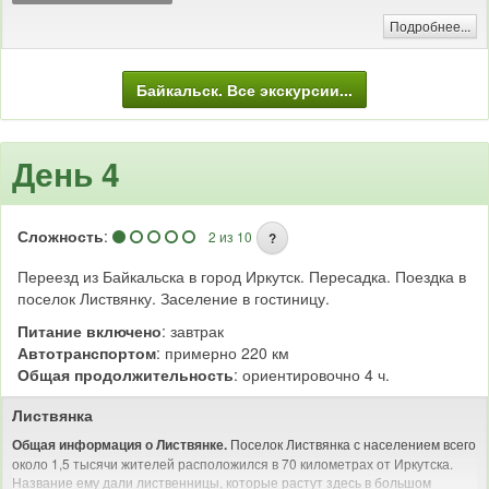
Сочетание гор, богатой растительности, красивых озер, кристально
Подробнее...
чистых рек создает уникальные живописные ландшафты долины.
Несмотря на то, что люди начали осваивать Тункинскую долину с
незапамятных времен (поселения древних людей датируются возрастом
13,5 тысяч лет), природа Тунки сохранилась почти в первозданном
Байкальск. Все экскурсии...
состоянии.
Купание в термальных источниках
День 4
Сложность
:
2 из 10
?
Переезд из Байкальска в город Иркутск. Пересадка. Поездка в
поселок Листвянку. Заселение в гостиницу.
Питание включено
: завтрак
Автотранспортом
: примерно 220 км
Общая продолжительность
: ориентировочно 4 ч.
Листвянка
Поселок Листвянка с населением всего
Общая информация о Листвянке.
около 1,5 тысячи жителей расположился в 70 километрах от Иркутска.
Название ему дали лиственницы, которые растут здесь в большом