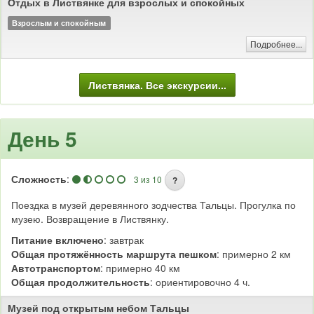
Отдых в Листвянке для взрослых и спокойных
Листвянка - одно из самых известных мест
Где находится Листвянка?
отдыха в Прибайкалье. Большинство туристов начинают знакомство с
Взрослым и спокойным
Байкалом именно отсюда. Поселок находится всего в 65 километрах от
Подробнее...
Иркутска, у истока реки Ангары.
Добраться в Листвянку из Иркутска можно
Как добраться до Листвянки?
на автомобиле, автобусе или маршрутном такси. Дорога займет около
Листвянка. Все экскурсии...
часа.
День 5
Сложность
:
3 из 10
?
Поездка в музей деревянного зодчества Тальцы. Прогулка по
музею. Возвращение в Листвянку.
Питание включено
: завтрак
Общая протяжённость маршрута пешком
: примерно 2 км
Автотранспортом
: примерно 40 км
Общая продолжительность
: ориентировочно 4 ч.
Музей под открытым небом Тальцы