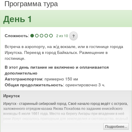
Программа тура
День 1
Сложность
:
2 из 10
?
Встреча в аэропорту, на ж/д вокзале, или в гостинице города
Иркутска. Переезд в город Байкальск. Размещение в
гостинице.
В этот день питание не включено и оплачивается
дополнительно
Автотранспортом
: примерно 150 км
Общая продолжительность
: ориентировочно 3 ч.
Иркутск
Иркутск - старинный сибирский город. Своё начало город ведёт с острога,
заложенного отрядом казака Якова Похабова по заданию енисейского
воеводы 6 июля 1661 года. Место на берегу Ангары при впадении в неё
реки Иркут оказалось пригодным для земледелия и скотоводства, водный
путь обеспечивал сообщение с Енисеем и Байкалом.
Подробнее...
В день закладки острога Похабов докладывал: «Тут место самое лучшее,