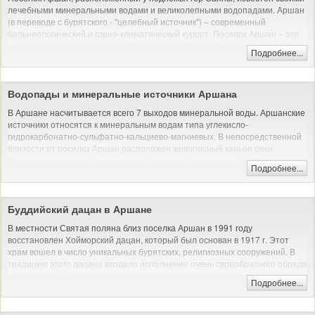
лечебными минеральными водами и великолепными водопадами. Аршан
(в переводе с бурятского - "целебный источник") – современный
бальнеологический и горно-климатический курорт. Поселок Аршан – это
роскошная природа предгорий Саян, чистый горный воздух, сосновый
Подробнее...
лес и прозрачная вода реки Кынгырга.
Водопады и минеральные источники Аршана
В Аршане насчитывается всего 7 выходов минеральной воды. Аршанские
источники относятся к минеральным водам типа углекисло-
гидрокарбонатно-сульфатно-кальциево-магниевых. В непосредственной
близости от поселка Аршан расположен живописный каньон реки
Кынгарга, по левому берегу которой идет набитая тропа. По ней от
Подробнее...
поселка можно дойти до череды горных водопадов высотой от 6 до 10
метров.
Хайкинг: пеший поход без рюкзака
Буддийский дацан в Аршане
В местности Святая поляна близ поселка Аршан в 1991 году
восстановлен Хойморский дацан, который был основан в 1917 г. Этот
храм вошел в число уникальных бурятских, религиозных сооружений. В
традицию этого дацана входило исполнение очень своеобразного обряда
Поклонение Чингис-хану. На территории, где расположен дацан, растут
Подробнее...
величественные кедры. Они используются для загадывания желаний,
которые обычно сбываются.