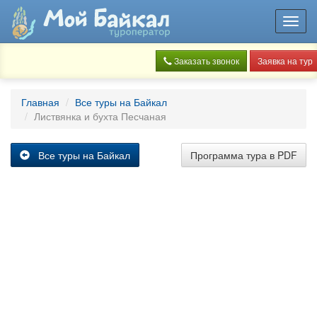
Toggl
navig
Заказать звонок
Заявка на тур
Главная
Все туры на Байкал
Листвянка и бухта Песчаная
Все туры на Байкал
Программа тура в PDF