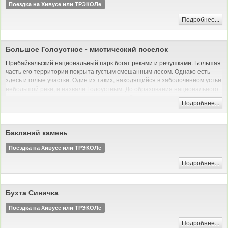
Поездка на Хивусе или ТРЭКОЛе
Подробнее...
Большое Голоустное - мистический поселок
Прибайкальский национальный парк богат реками и речушками. Большая
часть его территории покрыта густым смешанным лесом. Однако есть
здесь и голые участки. Один из таких, находящийся в заболоченном устье
небольшой реки, и назвали Голоустным. До образования национального
парка сюда приезжали охотиться на уток. Сегодня это довольно
Подробнее...
симпатичный туристический объект.
Поездка на Хивусе или ТРЭКОЛе
Бакланий камень
Поездка на Хивусе или ТРЭКОЛе
Подробнее...
Бухта Синичка
Поездка на Хивусе или ТРЭКОЛе
Подробнее...