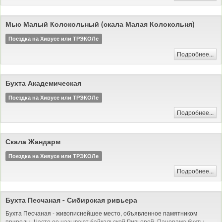
Мыс Малый Колокольный (скала Малая Колокольня)
Поездка на Хивусе или ТРЭКОЛе
Подробнее...
Бухта Академическая
Поездка на Хивусе или ТРЭКОЛе
Подробнее...
Скала Жандарм
Поездка на Хивусе или ТРЭКОЛе
Подробнее...
Бухта Песчаная - Сибирская ривьера
Бухта Песчаная - живописнейшее место, объявленное памятником
природы. Часто ее называют байкальской Ривьерой. Панорама бухты