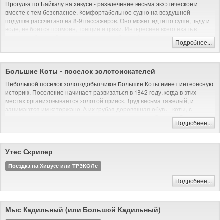
Прогулка по Байкалу на хивусе - развлечение весьма экзотическое и
вместе с тем безопасное. Комфортабельное судно на воздушной
подушке рассчитано на 8-9 пассажиров. Оно может идти по суше, льду и
воде, не боится промоин, трещин и грязи. Интереснее всего ехать в
хивусе на большой скорости, когда есть боковой ветер, и судно сносит в
Подробнее...
сторону. Такая прогулка принесет яркие эмоции и настоящий драйв.
Поездка на Хивусе или ТРЭКОЛе
Большие Коты - поселок золотоискателей
Небольшой поселок золотодобытчиков Большие Коты имеет интересную
историю. Поселение начинает развиваться в 1842 году, когда в этих
местах организовывается золотой прииск. Труд весьма тяжелый, и
занимаются им каторжане. А их грубая деревянная обувь - коты, с
ударением на первом слоге, дает название поселку. Сегодня Большие
Подробнее...
Коты - весьма привлекательный объект для экологического туризма.
Поездка на Хивусе или ТРЭКОЛе
Утес Скрипер
Поездка на Хивусе или ТРЭКОЛе
Подробнее...
Мыс Кадильный (или Большой Кадильный)