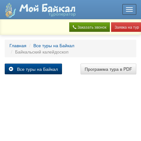
Toggl
navig
Заказать звонок
Заявка на тур
Главная
Все туры на Байкал
Байкальский калейдоскоп
Все туры на Байкал
Программа тура в PDF