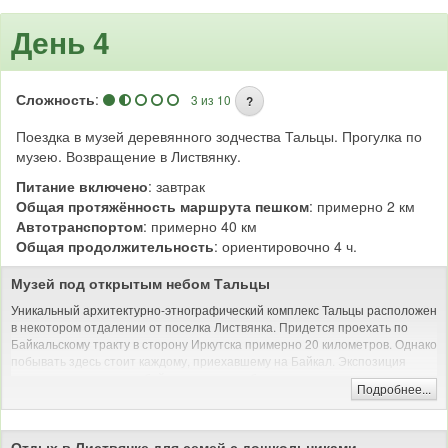
День 4
Сложность
:
3 из 10
?
Поездка в музей деревянного зодчества Тальцы. Прогулка по
музею. Возвращение в Листвянку.
Питание включено
: завтрак
Общая протяжённость маршрута пешком
: примерно 2 км
Автотранспортом
: примерно 40 км
Общая продолжительность
: ориентировочно 4 ч.
Музей под открытым небом Тальцы
Уникальный архитектурно-этнографический комплекс Тальцы расположен
в некотором отдалении от поселка Листвянка. Придется проехать по
Байкальскому тракту в сторону Иркутска примерно 20 километров. Однако
побывать здесь стоит каждому, приехавшему на Байкал. Экспозиция
музея представляет собой уникальное собрание архитектурных и
Подробнее...
этнографических экспонатов, охватывающих три последних века.
На территории комплекса можно окунуться в культуру коренных народов
Прибайкалья: бурят, эвенков, тофов, а также проживающих на этих
Отдых в Листвянке для семей с дошкольниками