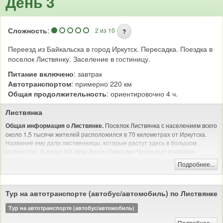
День 3
Сложность
:
2 из 10
?
Переезд из Байкальска в город Иркутск. Пересадка. Поездка в
поселок Листвянку. Заселение в гостиницу.
Питание включено
: завтрак
Автотранспортом
: примерно 220 км
Общая продолжительность
: ориентировочно 4 ч.
Листвянка
Поселок Листвянка с населением всего
Общая информация о Листвянке.
около 1,5 тысячи жителей расположился в 70 километрах от Иркутска.
Название ему дали лиственницы, которые растут здесь в большом
количестве. В конце XIX века Антон Павлович Чехов был очарован
красотой этих мест, сравнивая поселение с Ялтой. Сегодня Листвянка
Подробнее...
считается одним из самых посещаемых мест на побережье озера Байкал.
Листвянка будет интересна
Кому интересно отдыхать в Листвянке?
туристам, уважающим комфортный отдых. Вас ждет развитая
Тур на автотранспорте (автобус/автомобиль) по Листвянке
инфраструктура, отели любого уровня - от эконом до люкс, большое
количество кафе, магазинов и сувенирных лавочек. Не заскучают здесь и
Тур на автотранспорте (автобус/автомобиль)
любители активного отдыха. Листвянка предлагает множество
Подробнее...