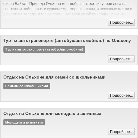
озера Байкал. Природа Ольхона многообразна: есть и густые леса на
восточном побережье, и суровые мраморные скалы, и песчаные пляжи с
дюнами на западе, и голые степи. Пейзажи дикой природы Ольхона
красивы и величественны - недаром он ежегодно привлекает тысячи
Подробнее...
туристов со всего мира - остров Ольхон ждет и Вас.
Тур на автотранспорте (автобус/автомобиль) по Ольхону
Тур на автотранспорте (автобус/автомобиль)
Подробнее...
Отдых на Ольхоне для семей со школьниками
Семьям со школьниками
Подробнее...
Отдых на Ольхоне для молодых и активных
Молодым и активным
Подробнее...