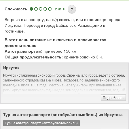
Сложность
:
2 из 10
?
Встреча в аэропорту, на ж/д вокзале, или в гостинице города
Иркутска. Переезд в город Байкальск. Размещение в
гостинице.
В этот день питание не включено и оплачивается
дополнительно
Автотранспортом
: примерно 150 км
Общая продолжительность
: ориентировочно 3 ч.
Иркутск
Иркутск - старинный сибирский город. Своё начало город ведёт с острога,
заложенного отрядом казака Якова Похабова по заданию енисейского
воеводы 6 июля 1661 года. Место на берегу Ангары при впадении в неё
реки Иркут оказалось пригодным для земледелия и скотоводства, водный
путь обеспечивал сообщение с Енисеем и Байкалом.
Подробнее...
В день закладки острога Похабов докладывал: «Тут место самое лучшее,
угожее для пашен, и скотинный выпуск, и сенные покосы, и рыбные ловли
— все близко; а опроче того места острогу ставить негде: места степные и
Тур на автотранспорте (автобус/автомобиль) из Иркутска
неугожие».
Тур на автотранспорте (автобус/автомобиль)
До Октябрьской революции Иркутск был купеческим городом, долгое