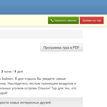
Заказать звонок
Заявка на тур
Программа тура в PDF
м
:
3
ночи /
4
дня
а Байкал. В дни отдыха Вы увидите самые
анка. Насладитесь чистым пьянящим воздухом и
ьных уголков острова Ольхон! Тур для тех, кто
одой!
брести новых интересных друзей.