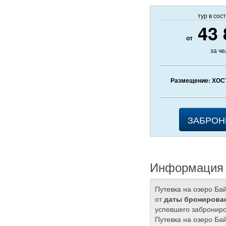
тур в сос
43 
от
за ч
Размещение: ХОС
ЗАБРОН
Информация 
Путевка на озеро Ба
от
даты бронирован
успевшего заброниро
Путевка на озеро Ба