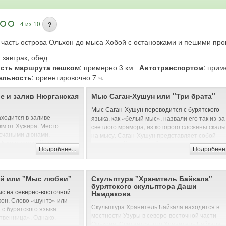
4 из 10
?
 часть острова Ольхон до мыса Хобой с остановками и пешими про
: завтрак, обед
сть маршрута пешком
: примерно 3 км
Автотранспортом
: при
ельность
: ориентировочно 7 ч.
е и залив Нюрганская
Мыс Саган-Хушун или "Три брата"
Мыс Саган-Хушун переводится с бурятского
ходится в заливе
языка, как «белый мыс», назвали его так из-за
 км от Хужира. Место
светлого мрамора, из которого сложены скалы
есчаными дюнами,
на мысу. Саган-Хушун представляет собой
5 км в средней части
живописный скалистый мыс, протяженность
Подробнее...
Подробнее.
 на Ольхоне. Здесь дуют
которого около 1 км. Белые мраморные скалы
торые переносят песок с
густо заросли лишайниками красного цвета.
ы. Пески могут уходить
Второе название мыса: Три брата, из-за трех
и до 1,5 км.
й или "Мыс любви"
Скульптура "Хранитель Байкала"
скал, расположенных на мысу. Существует
бурятского скульптора Даши
легенда про 3 братьев, которые ослушались
еет свою историю: раньше
ыс на северно-восточной
Намдакова
своего отца-шамана, за что были превращены
ельно-трудовая колония и
хон. Слово «шунтэ» или
каменные глыбы.
Скульптура Хранитель Байкала находится в
д. На сегодняшний день
с бурятского языка
местности Узуры в северо-восточной части
 полуразрушенные дома и
С мыса Саган-Хушун открывается отличный в
твенница». Однако,
Ольхона. Считается, что Хранитель Байкала
в этом месте можно
на пролив Малое море и Прибайкальский
ак уж и много, но растут