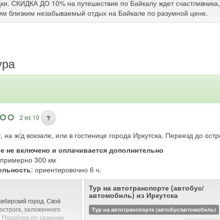
ки. СКИДКА ДО 10% на путешествие по Байкалу ждет счастливчика, 
им близким незабываемый отдых на Байкале по разумной цене.
ура
2 из 10
?
, на ж/д вокзале, или в гостинице города Иркутска. Переезд до ос
ие не включено и оплачивается дополнительно
: примерно 300 км
ельность
: ориентировочно 6 ч.
Тур на автотранспорте (автобус/
автомобиль) из Иркутска
сибирский город. Своё
 острога, заложенного
Тур на автотранспорте (автобус/автомобиль)
а Похабова по заданию