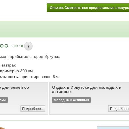
Ольхон. Смотреть все предлагаемые экскурси
2 из 10
?
хон, прибытие в город Иркутск.
: завтрак
: примерно 300 км
ельность
: ориентировочно 6 ч.
 для семей со
Отдых в Иркутске для молодых и
активных
ками
Молодым и активным
Подробнее...
Подробнее.