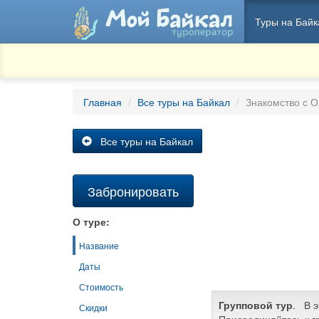
Туры на Байк
Главная
Все туры на Байкал
Знакомство с 
Все туры на Байкал
Забронировать
О туре:
Название
Даты
Стоимость
Групповой тур
. В э
Скидки