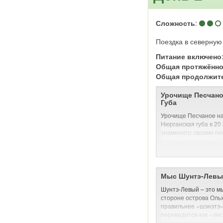
Сложность
:
Поездка в северную
Питание включено
Общая протяжённо
Общая продолжит
Урочище Песчано
Губа
Урочище Песчаное на
Нюрганская губа в 20
знаменито своими п
протянувшимися на 6,
западного побережья
постоянные ветра, ко
берега, образуя холм
вглубь острова местам
Мыс Шунтэ-Левы
Урочище Песчаное им
Шунтэ-Левый – это м
здесь была исправит
стороне острова Оль
рыбоконсервный заво
правильнее «шэнэтэ» 
там остались только
переводится как «лис
часть пирса. Сейчас 
деревьев на мысе не т