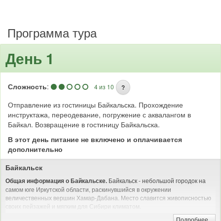
Программа тура
День 1
Сложность
:
4 из 10
?
Отправление из гостиницы Байкальска. Прохождение
инструктажа, переодевание, погружение с аквалангом в
Байкал. Возвращение в гостиницу Байкальска.
В этот день питание не включено и оплачивается
дополнительно
Байкальск
Байкальск - небольшой городок на
Общая информация о Байкальске.
самом юге Иркутской области, раскинувшийся в окружении
величественных вершин Хамар-Дабана. Место славится живописностью
своих пейзажей и мягким для Сибири климатом.
Подробнее...
На отдых сюда едут активные
Кому интересно отдыхать в Байкальске?