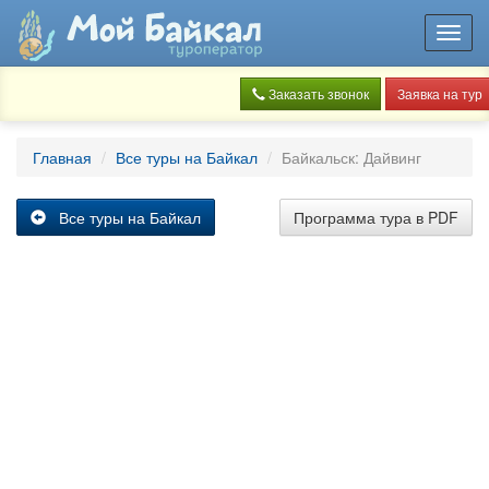
Toggl
navig
Заказать звонок
Заявка на тур
Главная
Все туры на Байкал
Байкальск: Дайвинг
Все туры на Байкал
Программа тура в PDF