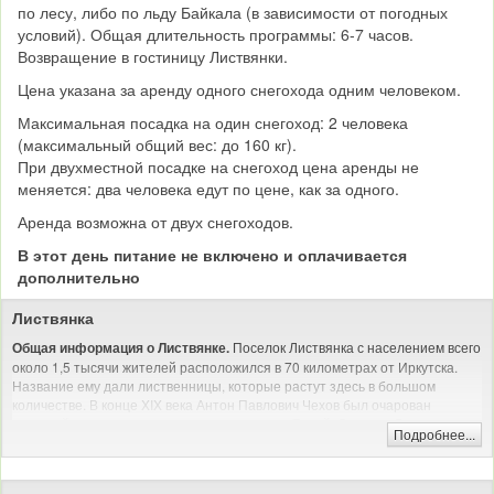
по лесу, либо по льду Байкала (в зависимости от погодных
условий). Общая длительность программы: 6-7 часов.
Возвращение в гостиницу Листвянки.
Цена указана за аренду одного снегохода одним человеком.
Максимальная посадка на один снегоход: 2 человека
(максимальный общий вес: до 160 кг).
При двухместной посадке на снегоход цена аренды не
меняется: два человека едут по цене, как за одного.
Аренда возможна от двух снегоходов.
В этот день питание не включено и оплачивается
дополнительно
Листвянка
Поселок Листвянка с населением всего
Общая информация о Листвянке.
около 1,5 тысячи жителей расположился в 70 километрах от Иркутска.
Название ему дали лиственницы, которые растут здесь в большом
количестве. В конце XIX века Антон Павлович Чехов был очарован
красотой этих мест, сравнивая поселение с Ялтой. Сегодня Листвянка
Подробнее...
считается одним из самых посещаемых мест на побережье озера Байкал.
Листвянка будет интересна
Кому интересно отдыхать в Листвянке?
туристам, уважающим комфортный отдых. Вас ждет развитая