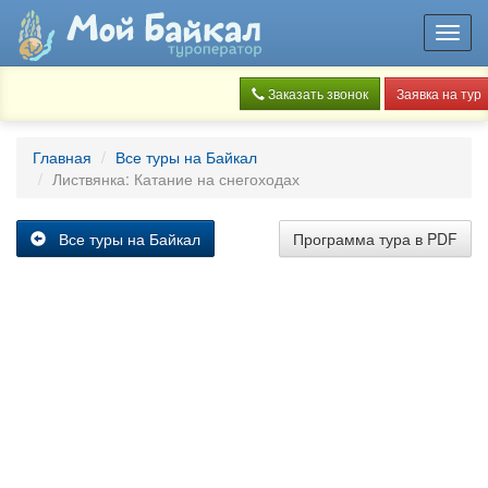
Toggl
navig
Заказать звонок
Заявка на тур
Главная
Все туры на Байкал
Листвянка: Катание на снегоходах
Все туры на Байкал
Программа тура в PDF