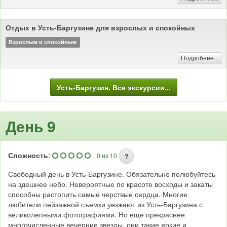
лечебные и минеральные источники, экологически чистые продукты,
уникальный животный и растительный мир, сочетание традиционной и
тибетской медицины.
Отдых в Усть-Баргузине для взрослых и спокойных
И, конечно, это гостеприимные и дружелюбные люди, которые чтут
Взрослым и спокойным
вековые традиции и рады гостям всегда.
Подробнее...
Усть-Баргузин. Все экскурсии...
День 9
Сложность
:
0 из 10
?
Свободный день в Усть-Баргузине. Обязательно полюбуйтесь
на здешнее небо. Невероятные по красоте восходы и закаты
способны растопить самые черствые сердца. Многие
любители пейзажной съемки уезжают из Усть-Баргузина с
великолепными фотографиями. Но еще прекраснее
многочисленные вечерние звезды, они такие яркие и