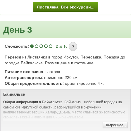
Листвянка. Все экскурсии...
День 3
Сложность
:
2 из 10
?
Переезд из Листвянки в город Иркутск. Пересадка. Поездка до
городка Байкальска. Размещение в гостинице.
Питание включено
: завтрак
Автотранспортом
: примерно 220 км
Общая продолжительность
: ориентировочно 4 ч.
Байкальск
Байкальск - небольшой городок на
Общая информация о Байкальске.
самом юге Иркутской области, раскинувшийся в окружении
величественных вершин Хамар-Дабана. Место славится живописностью
своих пейзажей и мягким для Сибири климатом.
Подробнее...
На отдых сюда едут активные
Кому интересно отдыхать в Байкальске?
и спортивные туристы. Здесь функционирует один из лучших в Сибири