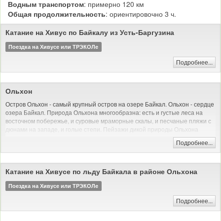
Водным транспортом
: примерно 120 км
Общая продолжительность
: ориентировочно 3 ч.
Катание на Хивус по Байкалу из Усть-Баргузина
Поездка на Хивусе или ТРЭКОЛе
Подробнее...
Ольхон
Остров Ольхон - самый крупный остров на озере Байкал. Ольхон - сердце
озера Байкал. Природа Ольхона многообразна: есть и густые леса на
восточном побережье, и суровые мраморные скалы, и песчаные пляжи с
дюнами на западе, и голые степи. Пейзажи дикой природы Ольхона
красивы и величественны - недаром он ежегодно привлекает тысячи
Подробнее...
туристов со всего мира - остров Ольхон ждет и Вас.
Катание на Хивусе по льду Байкала в районе Ольхона
Поездка на Хивусе или ТРЭКОЛе
Подробнее...