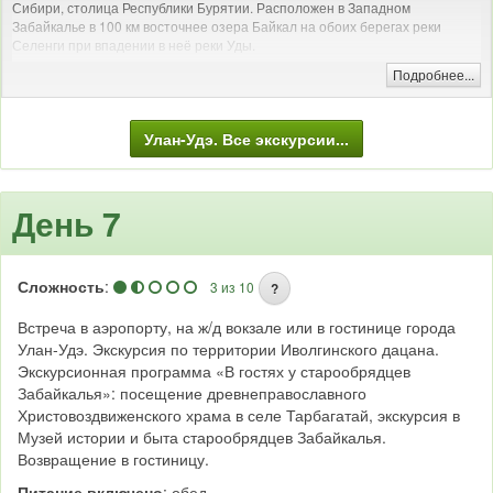
Сибири, столица Республики Бурятии. Расположен в Западном
Забайкалье в 100 км восточнее озера Байкал на обоих берегах реки
Селенги при впадении в неё реки Уды.
История города началась с основания в 1666 году русскими казаками
Подробнее...
зимовья для сбора ясака с местного населения, располагавшегося на
правом берегу реки Селенги при впадении в неё реки Уды. С 1678 года
известен как Удинский острог. C 1730-х носит название Верхнеудинск. В
Улан-Удэ. Все экскурсии...
1775 году получил статус города и герб согласно Грамоте вольностей
городам Екатерины II. В XVIII, XIX, начале XX веков — административный,
военный, культурный, торгово-промышленный центр Западного
Забайкалья. После 1917 года Верхнеудинск — центр государственности
День 7
бурятского народа. В 1934 году переименован в Улан-Удэ (в переводе с
бурятского — «Красная Уда»). С 1992 года Улан-Удэ — столица
Республики Бурятия.
Сложность
:
3 из 10
?
Встреча в аэропорту, на ж/д вокзале или в гостинице города
Улан-Удэ. Экскурсия по территории Иволгинского дацана.
Экскурсионная программа «В гостях у старообрядцев
Забайкалья»: посещение древнеправославного
Христовоздвиженского храма в селе Тарбагатай, экскурсия в
Музей истории и быта старообрядцев Забайкалья.
Возвращение в гостиницу.
Питание включено
: обед