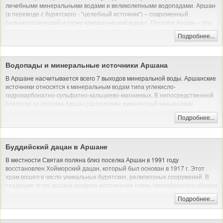
лечебными минеральными водами и великолепными водопадами. Аршан
(в переводе с бурятского - "целебный источник") – современный
бальнеологический и горно-климатический курорт. Поселок Аршан – это
роскошная природа предгорий Саян, чистый горный воздух, сосновый
Подробнее...
лес и прозрачная вода реки Кынгырга.
Водопады и минеральные источники Аршана
В Аршане насчитывается всего 7 выходов минеральной воды. Аршанские
источники относятся к минеральным водам типа углекисло-
гидрокарбонатно-сульфатно-кальциево-магниевых. В непосредственной
близости от поселка Аршан расположен живописный каньон реки
Кынгарга, по левому берегу которой идет набитая тропа. По ней от
Подробнее...
поселка можно дойти до череды горных водопадов высотой от 6 до 10
метров.
Хайкинг: пеший поход без рюкзака
Буддийский дацан в Аршане
В местности Святая поляна близ поселка Аршан в 1991 году
восстановлен Хойморский дацан, который был основан в 1917 г. Этот
храм вошел в число уникальных бурятских, религиозных сооружений. В
традицию этого дацана входило исполнение очень своеобразного обряда
Поклонение Чингис-хану. На территории, где расположен дацан, растут
Подробнее...
величественные кедры. Они используются для загадывания желаний,
которые обычно сбываются.