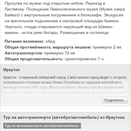
Прогулка по музею под открытым небом. Переезд в
Листвянку. Посещение Лимнологического музея (Музея озера
Байкал) с виртуальным погружением в батискафе. Экскурсия
на кресельном подъемнике к смотровой площадке Камень
Черского, откуда открывается чарующий вид на Шаман-
камень - исток реки Ангары. Размещение в гостинице.
Питание включено
: обед
Общая протяжённость маршрута пешком
: примерно 2 км
Автотранспортом
: примерно 70 км
Общая продолжительность
: ориентировочно 7 ч.
Иркутск
Иркутск - старинный сибирский город. Своё начало город ведёт с острога,
заложенного отрядом казака Якова Похабова по заданию енисейского
воеводы 6 июля 1661 года. Место на берегу Ангары при впадении в неё
реки Иркут оказалось пригодным для земледелия и скотоводства, водный
путь обеспечивал сообщение с Енисеем и Байкалом.
Подробнее...
В день закладки острога Похабов докладывал: «Тут место самое лучшее,
угожее для пашен, и скотинный выпуск, и сенные покосы, и рыбные ловли
— все близко; а опроче того места острогу ставить негде: места степные и
Тур на автотранспорте (автобус/автомобиль) из Иркутска
неугожие».
Тур на автотранспорте (автобус/автомобиль)
До Октябрьской революции Иркутск был купеческим городом, долгое