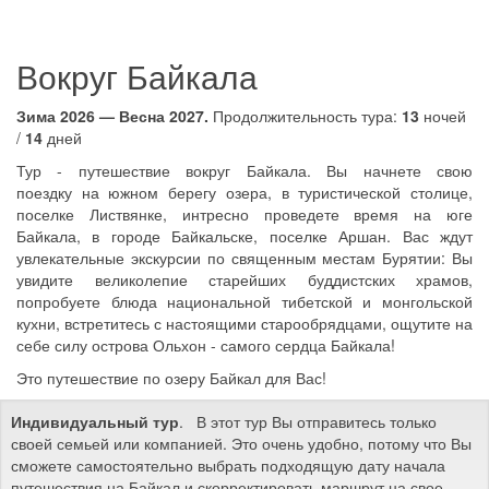
Вокруг Байкала
Зима 2026 — Весна 2027.
Продолжительность тура:
13
ночей
/
14
дней
Тур - путешествие вокруг Байкала. Вы начнете свою
поездку на южном берегу озера, в туристической столице,
поселке Листвянке, интресно проведете время на юге
Байкала, в городе Байкальске, поселке Аршан. Вас ждут
увлекательные экскурсии по священным местам Бурятии: Вы
увидите великолепие старейших буддистских храмов,
попробуете блюда национальной тибетской и монгольской
кухни, встретитесь с настоящими старообрядцами, ощутите на
себе силу острова Ольхон - самого сердца Байкала!
Это путешествие по озеру Байкал для Вас!
Индивидуальный тур
. В этот тур Вы отправитесь только
своей семьей или компанией. Это очень удобно, потому что Вы
сможете самостоятельно выбрать подходящую дату начала
путешествия на Байкал и скорректировать маршрут на свое