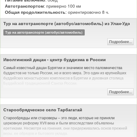
Автотранспортом
: примерно 100 км
Общая продолжительность
: ориентировочно 8 ч.
Тур на автотранспорте (автобус/автомобиль) из Улан-Удэ
Тур на автотранспорте (автобус/автомобиль)
Подробнее...
Иволгинский дацан - центр буддизма в России
Самый известный дацан Бурятии и значимое место паломничества
буддистов не только России, но и всего мира. Это один из крупнейших
буддийских монастырских комплексов в Бурятии и духовная столица
Буддийской традиционной Сангхи России.
Дацан носит название "Хамбын Сумэ" и "Гандан Даши Чойнхорлинг", что в
Подробнее...
переводе с тибетского означает "монастырь Колесо Учения, приносящее
счастье и полное радости". На территории дацана расположена
резиденция Пандито Хамбо Ламы.
Старообрядческое село Тарбагатай
Дацан находится в Республике Бурятия, в селе Верхняя Иволга, он был
Старообрядцы или староверы – это люди, которые не приняли
основан в 1945 году. За годы Советской власти, после проведения
церковную реформу XVII века и были впоследствии объявлены
антирелигиозной политики в стране, Иволгинский дацан стал первым и
еретиками. Несмотря на гонения, они придерживались основ прежней
единственным действующим буддийским храмом, теперь он является
веры, ее обрядов и бытового уклада.
также памятником истории и архитектуры, музеем культового зодчества,