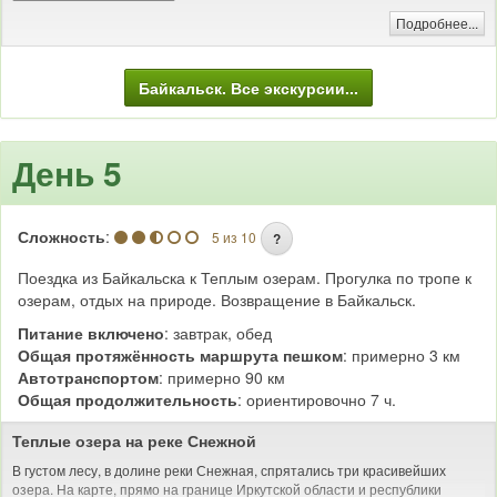
Сочетание гор, богатой растительности, красивых озер, кристально
Подробнее...
чистых рек создает уникальные живописные ландшафты долины.
Несмотря на то, что люди начали осваивать Тункинскую долину с
незапамятных времен (поселения древних людей датируются возрастом
13,5 тысяч лет), природа Тунки сохранилась почти в первозданном
Байкальск. Все экскурсии...
состоянии.
Купание в термальных источниках
День 5
Сложность
:
5 из 10
?
Поездка из Байкальска к Теплым озерам. Прогулка по тропе к
озерам, отдых на природе. Возвращение в Байкальск.
Питание включено
: завтрак, обед
Общая протяжённость маршрута пешком
: примерно 3 км
Автотранспортом
: примерно 90 км
Общая продолжительность
: ориентировочно 7 ч.
Теплые озера на реке Снежной
В густом лесу, в долине реки Снежная, спрятались три красивейших
озера. На карте, прямо на границе Иркутской области и республики