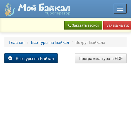
Toggl
navig
Заказать звонок
Заявка на тур
Главная
Все туры на Байкал
Вокруг Байкала
Все туры на Байкал
Программа тура в PDF