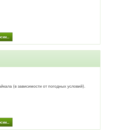
,
до
ии...
,
ые
йкала (в зависимости от погодных условий).
ии...