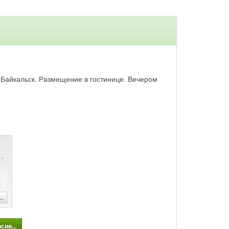
од Байкальск. Размещение в гостинице. Вечером
 -
о
..
ии...