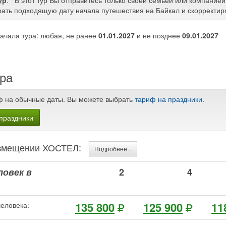
ур
. В этот тур Вы отправитесь только своей семьей или компанией
ать подходящую дату начала путешествия на Байкал и скорректир
ачала тура: любая, не ранее
01.01.2027
и не позднее
09.01.2027
ра
ф на обычные даты. Вы можете выбрать
тариф на праздники
.
праздники
размещении ХОСТЕЛ:
Подробнее...
ловек в
2
4
135 800
125 900
11
человека: