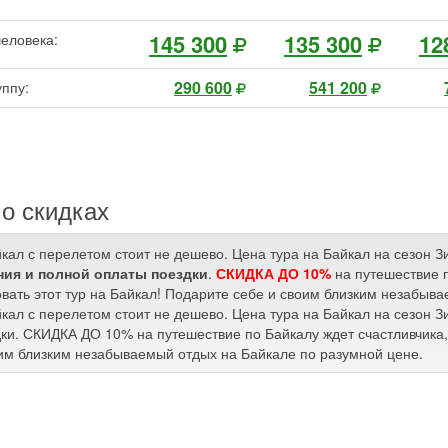
145 300
135 300
12
человека:
290 600
541 200
уппу:
о скидках
йкал с перелетом стоит не дешево. Цена тура на Байкал на сезон 
ия и полной оплаты поездки
.
СКИДКА ДО 10%
на путешествие п
вать этот тур на Байкал! Подарите себе и своим близким незабыв
йкал с перелетом стоит не дешево. Цена тура на Байкал на сезон 
ки. СКИДКА ДО 10% на путешествие по Байкалу ждет счастливчика, 
им близким незабываемый отдых на Байкале по разумной цене.