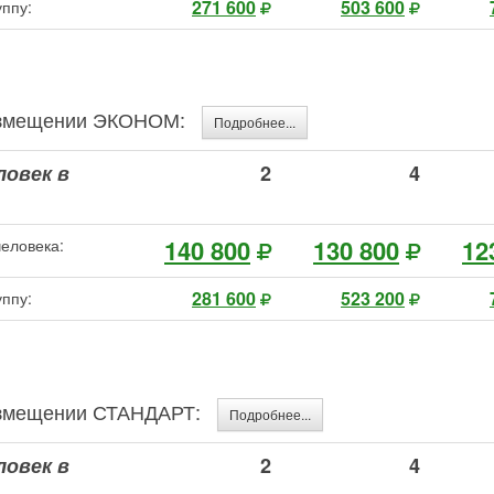
271 600
503 600
уппу:
размещении ЭКОНОМ:
Подробнее...
ловек в
2
4
140 800
130 800
12
человека:
281 600
523 200
уппу:
размещении СТАНДАРТ:
Подробнее...
ловек в
2
4