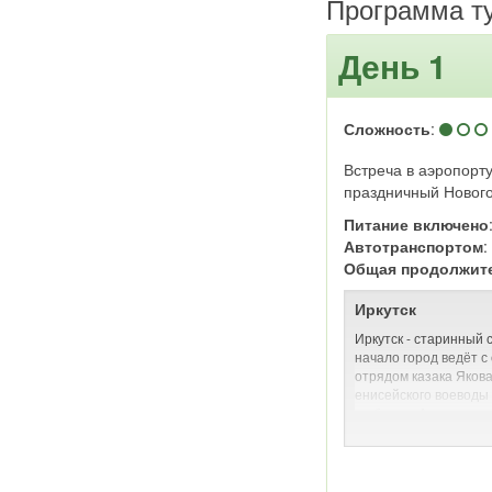
Программа т
День 1
Сложность
:
Встреча в аэропорту
праздничный Нового
Питание включено
Автотранспортом
Общая продолжит
Иркутск
Иркутск - старинный 
начало город ведёт с
отрядом казака Яков
енисейского воеводы 
на берегу Ангары при
оказалось пригодным
скотоводства, водный
сообщение с Енисеем