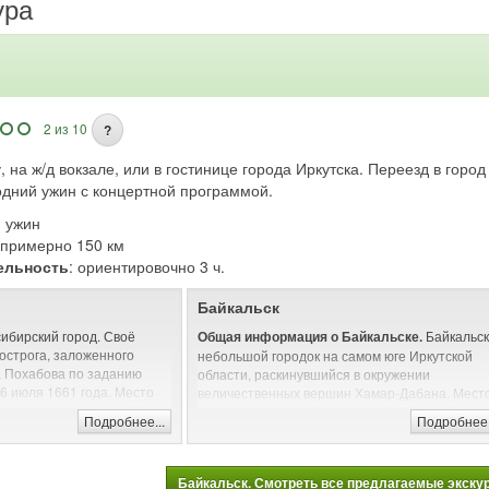
ура
2 из 10
?
, на ж/д вокзале, или в гостинице города Иркутска. Переезд в гор
дний ужин с концертной программой.
: ужин
: примерно 150 км
ельность
: ориентировочно 3 ч.
Байкальск
сибирский город. Своё
Байкальск
Общая информация о Байкальске.
 острога, заложенного
небольшой городок на самом юге Иркутской
а Похабова по заданию
области, раскинувшийся в окружении
6 июля 1661 года. Место
величественных вершин Хамар-Дабана. Мест
 впадении в неё реки Иркут
славится живописностью своих пейзажей и
Подробнее...
Подробнее.
 для земледелия и
мягким для Сибири климатом.
 путь обеспечивал
На
Кому интересно отдыхать в Байкальске?
 и Байкалом.
отдых сюда едут активные и спортивные
Байкальск. Смотреть все предлагаемые экскурс