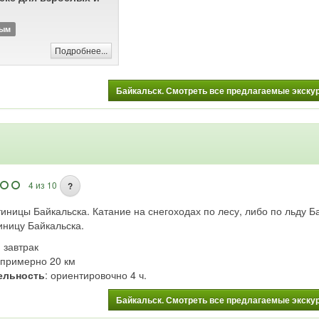
крепких морозов, благодаря близости Байкала
не бывает даже в середине января.
ным
Байкальск
Где находится Байкальск?
расположен на юге Байкала, в 148 километрах
Подробнее...
от Иркутска и в 310 км от Улан-Удэ.
Проще всего 
Как добраться до Байкальска?
Байкальск. Смотреть все предлагаемые экскурс
Байкальска добраться на автомобиле: время в
пути из Иркутска около 3 часов по извилистой
дороге, из Улан-Удэ - около 5 часов. Кроме того
до Байкальска курсируют электрички и рейсов
автобусы.
Событийный календарь Южного Прибайкалья
4 из 10
?
иницы Байкальска. Катание на снегоходах по лесу, либо по льду Ба
иницу Байкальска.
: завтрак
: примерно 20 км
ельность
: ориентировочно 4 ч.
Байкальск. Смотреть все предлагаемые экскурс