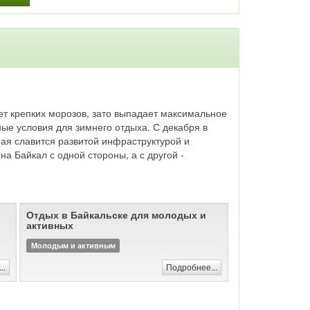
 в
ет крепких морозов, зато выпадает максимальное
ные условия для зимнего отдыха. С декабря в
рая славится развитой инфраструктурой и
а Байкал с одной стороны, а с другой -
ям
Отдых в Байкальске для молодых и
активных
ых
Молодым и активным
..
Подробнее...
рой