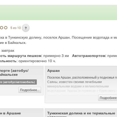
5 из 10
?
ска в Тункинскую долину, поселок Аршан. Посещение водопада и м
е в Байкальск.
: завтрак
сть маршрута пешком
: примерно 3 км
Автотранспортом
: при
ельность
: ориентировочно 10 ч.
порте (автобус/
Аршан
айкальске
Поселок Аршан, расположенный у подножья г
Саяны, известен своими лечебными
те (автобус/автомобиль)
минеральными водами и великолепными
Подробнее...
водопадами. Аршан (в переводе с бурятского -
"целебный источник") – современный
Подробнее.
бальнеологический и горно-климатический
курорт. Поселок Аршан – это роскошная
природа предгорий Саян, чистый горный возд
н в Аршане
Тункинская долина и ее термальные
сосновый лес и прозрачная вода реки Кынгырг
источники