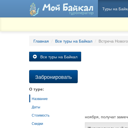
Туры на Байк
Главная
Все туры на Байкал
Встреча Нового
Все туры на Байкал
Забронировать
О туре:
Название
Даты
Стоимость
ноября, получат заме
Скидки