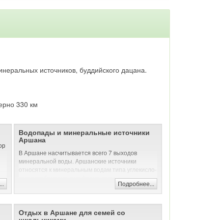
инеральных источников, буддийского дацана.
мерно 330 км
Водопады и минеральные источники
Аршана
ор
В Аршане насчитывается всего 7 выходов
минеральной воды. Аршанские источники
относятся к минеральным водам типа углекисло-
гидрокарбонатно-сульфатно-кальциево-
..
Подробнее...
магниевых. В непосредственной близости от
поселка Аршан расположен живописный каньон
реки Кынгарга, по левому берегу которой идет
ух,
набитая тропа. По ней от поселка можно дойти
Отдых в Аршане для семей со
а.
школьниками
до череды горных водопадов высотой от 6 до 10