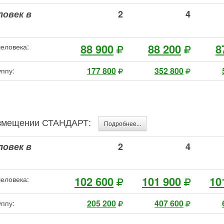
ловек в
2
4
88 900
88 200
8
человека:
177 800
352 800
уппу:
размещении СТАНДАРТ:
Подробнее...
ловек в
2
4
102 600
101 900
10
человека:
205 200
407 600
уппу: