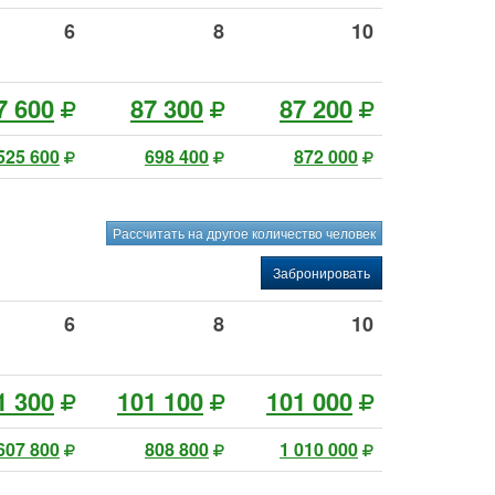
6
8
10
7 600
87 300
87 200
525 600
698 400
872 000
Рассчитать на другое количество человек
Забронировать
6
8
10
1 300
101 100
101 000
607 800
808 800
1 010 000