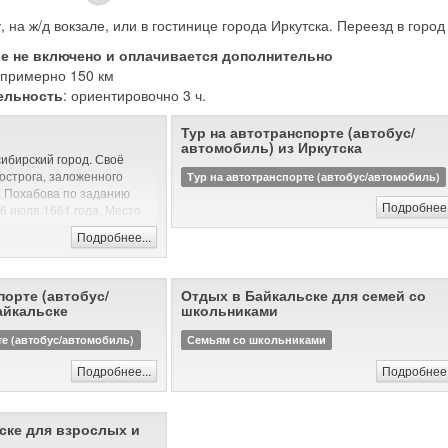
, на ж/д вокзале, или в гостинице города Иркутска. Переезд в горо
ие не включено и оплачивается дополнительно
: примерно 150 км
ельность
: ориентировочно 3 ч.
Тур на автотранспорте (автобус/
автомобиль) из Иркутска
сибирский город. Своё
 острога, заложенного
Тур на автотранспорте (автобус/автомобиль)
а Похабова по заданию
Подробнее.
6 июля 1661 года. Место
 впадении в неё реки Иркут
Подробнее...
 для земледелия и
 путь обеспечивал
 и Байкалом.
порте (автобус/
Отдых в Байкальске для семей со
ога Похабов докладывал:
айкальске
школьниками
шее, угожее для пашен, и
сенные покосы, и рыбные
те (автобус/автомобиль)
Семьям со школьниками
 опроче того места острогу
Подробнее...
Подробнее.
 степные и неугожие».
люции Иркутск был
долгое время
ске для взрослых и
ийско-китайской торговле,