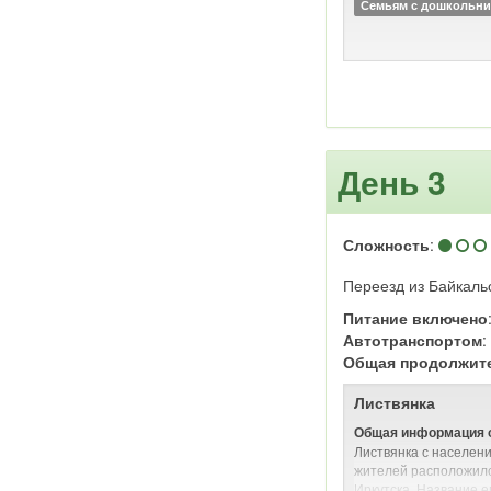
Семьям с дошкольн
День 3
Сложность
:
Переезд из Байкальс
Питание включено
Автотранспортом
Общая продолжит
Листвянка
Общая информация о
Листвянка с населени
жителей расположилс
Иркутска. Название е