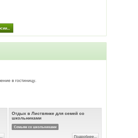
дороге, из Улан-Удэ - около 5 часов. Кроме того,
до Байкальска курсируют электрички и рейсовые
автобусы.
Событийный календарь Южного Прибайкалья
ии...
ление в гостиницу.
Отдых в Листвянке для семей со
школьниками
Семьям со школьниками
..
Подробнее...