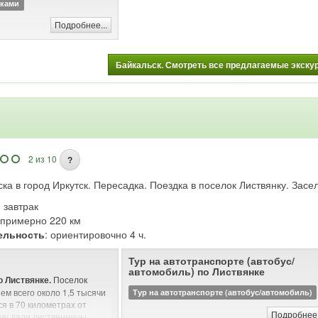
иками
Подробнее...
Байкальск. Смотреть все предлагаемые экскурс
2 из 10
?
ка в город Иркутск. Пересадка. Поездка в поселок Листвянку. Засе
: завтрак
: примерно 220 км
ельность
: ориентировочно 4 ч.
Тур на автотранспорте (автобус/
автомобиль) по Листвянке
Поселок
 Листвянке.
ем всего около 1,5 тысячи
Тур на автотранспорте (автобус/автомобиль)
я в 70 километрах от
Подробнее.
му дали лиственницы,