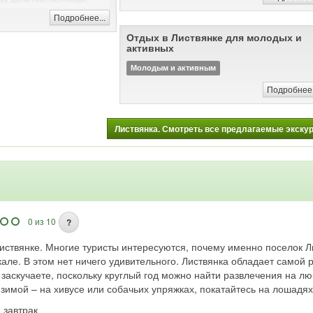
 в большом количестве. В
Подробнее...
 Павлович Чехов был
их мест, сравнивая
Отдых в Листвянке для молодых и
Сегодня Листвянка
активных
самых посещаемых мест на
Молодым и активным
кал.
Подробнее.
ыхать в Листвянке?
ресна туристам,
ый отдых. Вас ждет
тура, отели любого уровня
Листвянка. Смотреть все предлагаемые экскурс
 большое количество кафе,
ых лавочек. Не заскучают
ивного отдыха. Листвянка
 развлечений: прогулки на
ряжках или квадроциклах,
 спорт и многое другое.
ностях поселка много
х и рукотворных
0 из 10
?
тей.
иствянке. Многие туристы интересуются, почему именно поселок Л
Листвянка
 Листвянку?
кале. В этом нет ничего удивительного. Листвянка обладает самой
туристов в любое время
 заскучаете, поскольку круглый год можно найти развлечения на лю
 года здесь можно
ачному льду Байкала,
а зимой – на хивусе или собачьих упряжках, покатайтесь на лошад
ами спорта, летом -
: завтрак
 устроить треккинг по