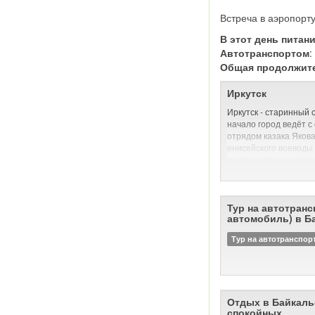
Встреча в аэропорту
В этот день питан
Автотранспортом
Общая продолжит
Иркутск
Иркутск - старинный 
начало город ведёт с
отрядом казака Яков
енисейского воеводы 
на берегу Ангары при
оказалось пригодным
скотоводства, водный
сообщение с Енисеем
Тур на автотранс
В день закладки остр
автомобиль) в Б
«Тут место самое луч
скотинный выпуск, и 
Тур на автотранспор
ловли — все близко; а
ставить негде: места
До Октябрьской рево
купеческим городом, 
Отдых в Байкаль
процветавшим на росс
спокойных