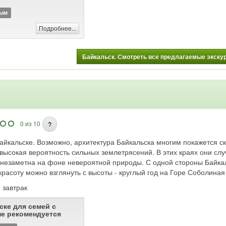
промышленности; местом
 С 1803 года являлся
ным
с 1822 по 1884 год —
генерал-губернаторства. В
Подробнее...
л сильно разрушен.
орическим поселениям
Байкальск. Смотреть все предлагаемые экскурс
 центр Иркутска внесён в
сок Всемирного наследия
0 из 10
?
айкальске. Возможно, архитектура Байкальска многим покажется с
 высокая вероятность сильных землетрясений. В этих краях они сл
незаметна на фоне невероятной природы. С одной стороны Байкал
красоту можно взглянуть с высоты - круглый год на Горе Соболиная
: завтрак
ске для семей с
е рекомендуется