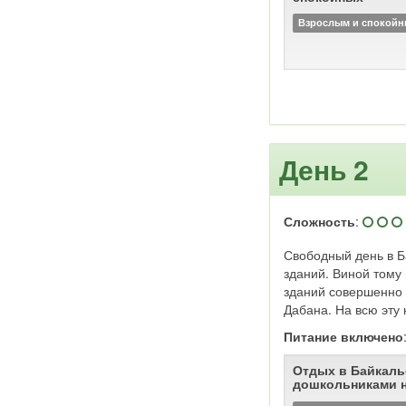
а позднее на золото
политической ссылки.
Взрослым и спокой
центром Сибирского, 
Восточно-Сибирского 
пожаре 1879 года бы
Город отнесён к ист
России: исторический
предварительный спи
ЮНЕСКО.
День 2
Сложность
:
Свободный день в Б
зданий. Виной тому
зданий совершенно 
Дабана. На всю эту 
Питание включено
Отдых в Байкаль
дошкольниками н