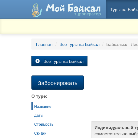
Туры на Байк
Главная
Все туры на Байкал
Байкальск - Ли
Все туры на Байкал
Забронировать
О туре:
Название
Даты
Стоимость
Индивидуальный т
самостоятельно выбр
Скидки