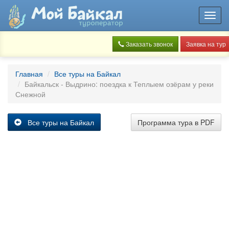
Toggl
navig
Заказать звонок
Заявка на тур
Главная
Все туры на Байкал
Байкальск - Выдрино: поездка к Теплыем озёрам у реки
Снежной
Все туры на Байкал
Программа тура в PDF