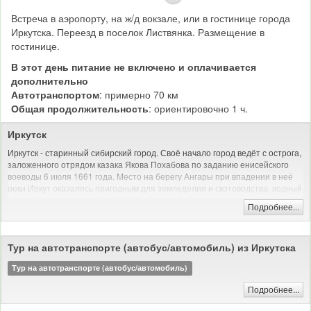
Встреча в аэропорту, на ж/д вокзале, или в гостинице города
Иркутска. Переезд в поселок Листвянка. Размещение в
гостинице.
В этот день питание не включено и оплачивается
дополнительно
Автотранспортом
: примерно 70 км
Общая продолжительность
: ориентировочно 1 ч.
Иркутск
Иркутск - старинный сибирский город. Своё начало город ведёт с острога,
заложенного отрядом казака Якова Похабова по заданию енисейского
воеводы 6 июля 1661 года. Место на берегу Ангары при впадении в неё
реки Иркут оказалось пригодным для земледелия и скотоводства, водный
путь обеспечивал сообщение с Енисеем и Байкалом.
Подробнее...
В день закладки острога Похабов докладывал: «Тут место самое лучшее,
угожее для пашен, и скотинный выпуск, и сенные покосы, и рыбные ловли
— все близко; а опроче того места острогу ставить негде: места степные и
Тур на автотранспорте (автобус/автомобиль) из Иркутска
неугожие».
Тур на автотранспорте (автобус/автомобиль)
До Октябрьской революции Иркутск был купеческим городом, долгое
время процветавшим на российско-китайской торговле, а позднее на
Подробнее...
золотопромышленности; местом политической ссылки. С 1803 года
являлся центром Сибирского, с 1822 по 1884 год — Восточно-Сибирского