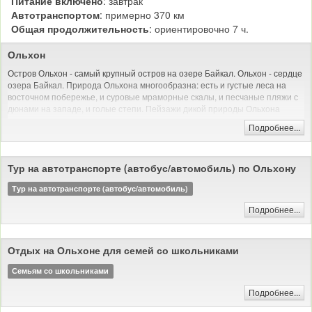
Питание включено
: завтрак
Автотранспортом
: примерно 370 км
Общая продолжительность
: ориентировочно 7 ч.
Ольхон
Остров Ольхон - самый крупный остров на озере Байкал. Ольхон - сердце
озера Байкал. Природа Ольхона многообразна: есть и густые леса на
восточном побережье, и суровые мраморные скалы, и песчаные пляжи с
дюнами на западе, и голые степи. Пейзажи дикой природы Ольхона
красивы и величественны - недаром он ежегодно привлекает тысячи
Подробнее...
туристов со всего мира - остров Ольхон ждет и Вас.
Тур на автотранспорте (автобус/автомобиль) по Ольхону
Тур на автотранспорте (автобус/автомобиль)
Подробнее...
Отдых на Ольхоне для семей со школьниками
Семьям со школьниками
Подробнее...