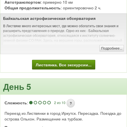
Автотранспортом
: примерно 10 км
Общая продолжительность
: ориентировочно 2 ч.
Байкальская астрофизическая обсерватория
В Листвяке много интересных мест, где можно обогатить свои знания и
расширить представления о природе. Одно из них - Байкальская
астрофизическая обсерватория, относящаяся к институту солнечно-
земной физики СО РАН. Здесь, на вершине горы, расположен солнечный
вакуумный телескоп, диаметр объектива которого один метр. Телескоп
Подробнее...
является самым большим не только на побережье Байкала, но и во всей
России.
Автомобильная и/или пешая экскурсия (музеи)
Листвянка. Все экскурсии...
День 5
Сложность
:
2 из 10
?
Переезд из Листвянки в город Иркутск. Пересадка. Поездка до
острова Ольхон. Размещение на турбазе.