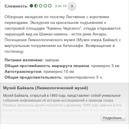
Сложность
:
3 из 10
?
Обзорная экскурсия по поселку Листвянке с короткими
переездами. Экскурсия на кресельном подъемнике к
смотровой площадке "Камень Черского", откуда открывается
чарующий вид на Шаман-камень - исток реки Ангары.
Посещение Лимнологического музея (Музея озера Байкал) с
виртуальным погружением на батискафе. Возвращение в
гостиницу.
Питание включено
: завтрак
Общая протяжённость маршрута пешком
: примерно 3 км
Автотранспортом
: примерно 10 км
Общая продолжительность
: ориентировочно 3 ч.
Музей Байкала (Лимнологический музей)
Музей Байкала, открытый в 1993 году, представляет собой уникальное
собрание информации об истории исследований и природе озера.
Первые экспонаты музея относятся к далекому 1925 году: именно в это
время была основана Байкальская экспедиция РАН. И вот уже более 90
лет коллекция регулярно пополняется различными материалами,
Подробнее...
связанными с флорой и фауной Байкала, а также с предметами культуры
живущих здесь народов.