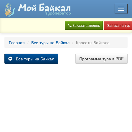
Toggl
navig
Заказать звонок
Заявка на тур
Главная
Все туры на Байкал
Красоты Байкала
Все туры на Байкал
Программа тура в PDF