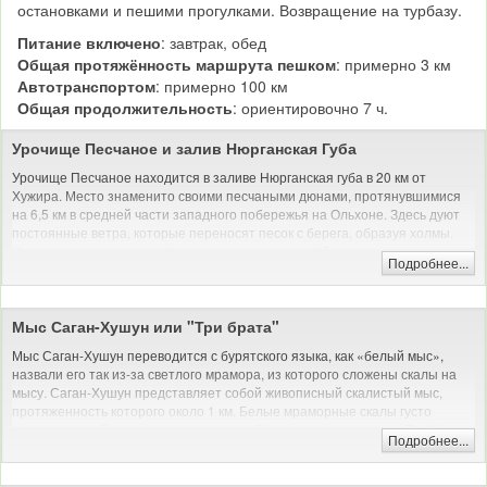
остановками и пешими прогулками. Возвращение на турбазу.
Питание включено
: завтрак, обед
Общая протяжённость маршрута пешком
: примерно 3 км
Автотранспортом
: примерно 100 км
Общая продолжительность
: ориентировочно 7 ч.
Урочище Песчаное и залив Нюрганская Губа
Урочище Песчаное находится в заливе Нюрганская губа в 20 км от
Хужира. Место знаменито своими песчаными дюнами, протянувшимися
на 6,5 км в средней части западного побережья на Ольхоне. Здесь дуют
постоянные ветра, которые переносят песок с берега, образуя холмы.
Пески могут уходить вглубь острова местами до 1,5 км.
Подробнее...
Урочище Песчаное имеет свою историю: раньше здесь была
исправительно-трудовая колония и рыбоконсервный завод. На
сегодняшний день там остались только полуразрушенные дома и часть
Мыс Саган-Хушун или "Три брата"
пирса. Сейчас в этом месте можно посетить небольшой рыбацкий музей,
попить чай с местными травами и приобрести сувениры. А также здесь
Мыс Саган-Хушун переводится с бурятского языка, как «белый мыс»,
можно отдохнуть в уединении с природой, прогуляться вдоль побережья
назвали его так из-за светлого мрамора, из которого сложены скалы на
и среди песчаных дюн. В месте, где обрываются пески, и начинается
мысу. Саган-Хушун представляет собой живописный скалистый мыс,
лесная полоса, можно увидеть ходульные деревья.
протяженность которого около 1 км. Белые мраморные скалы густо
заросли лишайниками красного цвета. Второе название мыса: Три брата,
Подробнее...
Автомобильная и/или пешая экскурсия (на природе)
из-за трех скал, расположенных на мысу. Существует легенда про 3
братьев, которые ослушались своего отца-шамана, за что были
превращены в каменные глыбы.