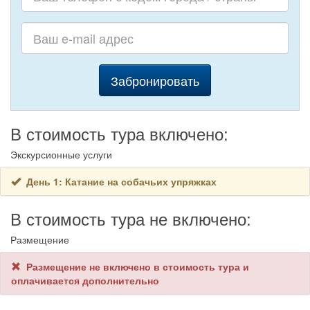
Байкалом именно отсюда. Поселок находится всего в 65 километрах от
Иркутска, у истока реки Ангары.
Добраться в Листвянку из Иркутска можно
Как добраться до Листвянки?
на автомобиле, автобусе или маршрутном такси. Дорога займет около
часа.
Забронировать
В стоимость тура включено:
Экскурсионные услуги
День 1: Катание на собачьих упряжках
В стоимость тура не включено:
Размещение
Размещение не включено в стоимость тура и
оплачивается дополнительно