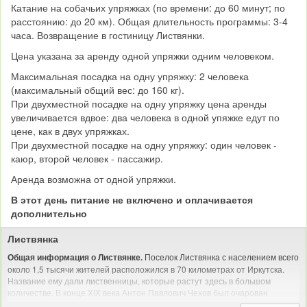
Катание на собачьих упряжках (по времени: до 60 минут; по
расстоянию: до 20 км). Общая длительность программы: 3-4
часа. Возвращение в гостиницу Листвянки.
Цена указана за аренду одной упряжки одним человеком.
Максимальная посадка на одну упряжку: 2 человека
(максимальный общий вес: до 160 кг).
При двухместной посадке на одну упряжку цена аренды
увеличивается вдвое: два человека в одной упяжке едут по
цене, как в двух упряжках.
При двухместной посадке на одну упряжку: один человек -
каюр, второй человек - пассажир.
Аренда возможна от одной упряжки.
В этот день питание не включено и оплачивается
дополнительно
Листвянка
Поселок Листвянка с населением всего
Общая информация о Листвянке.
около 1,5 тысячи жителей расположился в 70 километрах от Иркутска.
Название ему дали лиственницы, которые растут здесь в большом
количестве. В конце XIX века Антон Павлович Чехов был очарован
красотой этих мест, сравнивая поселение с Ялтой. Сегодня Листвянка