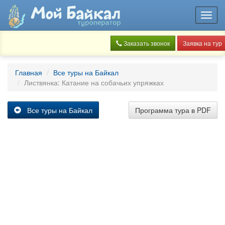
Toggl
navig
Заказать звонок
Заявка на тур
Главная
Все туры на Байкал
Листвянка: Катание на собачьих упряжках
Все туры на Байкал
Программа тура в PDF