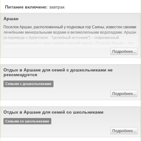
Питание включено
: завтрак
Аршан
Поселок Аршан, расположенный у подножья гор Саяны, известен своими
лечебными минеральными водами и великолепными водопадами. Аршан
(в переводе с бурятского - "целебный источник") – современный
бальнеологический и горно-климатический курорт. Поселок Аршан – это
роскошная природа предгорий Саян, чистый горный воздух, сосновый
Подробнее...
лес и прозрачная вода реки Кынгырга.
Отдых в Аршане для семей с дошкольниками не
рекомендуется
Семьям с дошкольниками
Подробнее...
Отдых в Аршане для семей со школьниками
Семьям со школьниками
Подробнее...