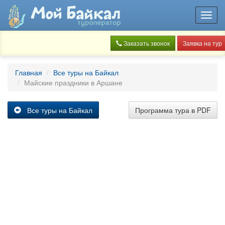
Toggl
navig
Заказать звонок
Заявка на тур
Главная
Все туры на Байкал
Майские праздники в Аршане
Все туры на Байкал
Программа тура в PDF